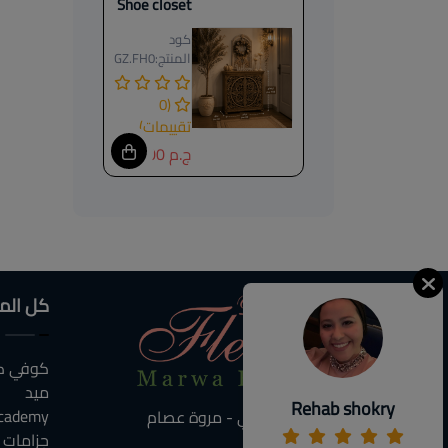
Shoe closet
كود
المنتج:
GZ.FH0
(0
تقييمات)
ج.م 13000
كل الم
كوفي كو
ميد
Rehab shokry
cademy
ديكوباج فلوري - مروة عصام
جزامات