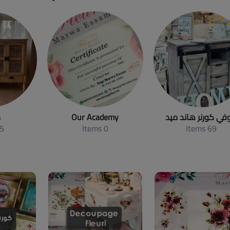
في كورنر هاند ميد
Our Academy
ج
tems
0 Items
69 Items