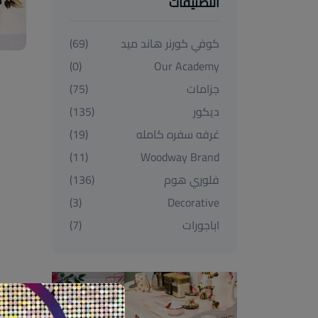
التصنيفات
كوفي كورنر هاند ميد
(69)
(0)
Our Academy
جزامات
(75)
ديكور
(135)
غرفه سفره كامله
(19)
(11)
Woodway Brand
فلوري هوم
(136)
(3)
Decorative
اباجورات
(7)