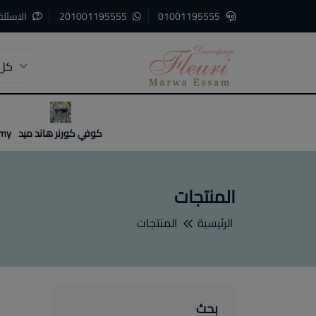
01001195555
201001195555
الاسئلة
كل 
3
2
1
كوفي كورنر هاند ميد
emy
المنتجات
الرئيسية
المنتجات
بحث