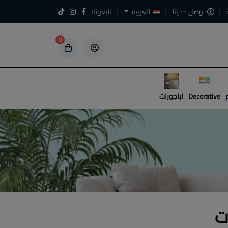
وصل حديثا
العربية
تابعونا:
0
5
5
Decorative
اباجورات
ت