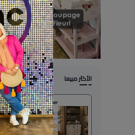
الأكثر مبيعا
Coffee corner
كود
المنتج:
C.FHOME
(0 تقييمات)