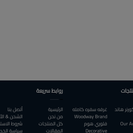
نتجات
روابط سريعة
رنر هاند
غرفه سفره كامله
الرئيسية
أتصل بنا
Woodway Brand
من نحن
الشحن & الأ
Our A
فلوري هوم
كل المنتجات
شروط الاست
Decorative
المقالات
سياسة الخص