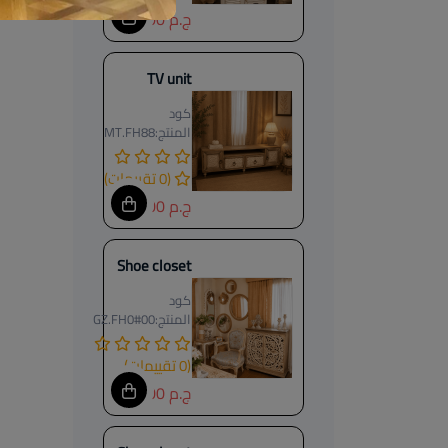
ج.م 14500
TV unit
كود
المنتج:
MT.FH88
(0 تقييمات)
ج.م 18500
Shoe closet
كود
المنتج:
GZ.FH0#00
(0 تقييمات)
ج.م 15000