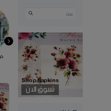
Decorative
اباجورات
كو
7 Items
3 Items