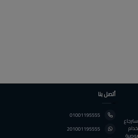
أتصل بنا
01001195555
سترجاع
خدام
201001195555
وصية