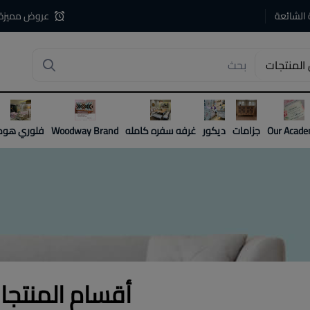
 الشائعة
عروض مميزة
المنتجات
4
Our Acad
جزامات
ديكور
غرفه سفره كامله
Woodway Brand
فلوري هوم
أقسام المنتجا