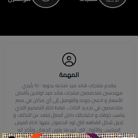
المهمة
بنقدم منتجات هاند ميد صناعه يدويه ١٠٠% بأيدي
مهندسين متخصصين منتجات هاند ميد اونلاين بأفضل
الأسعار و احسن جوده والتوصيل إلى أي مكان في مصر
متخصصين في تجديد الاثاث... فقط اختار التصميم اللذي
يناسب ذوقك و احتياجاتك داخل المنزل.ابتعد عن التكلف و
تخيل شكل القطعه التي تود الحصول عليها .اختار الفرش
المناسب والألوان التي تريدها ولون الدهان وتأكد انه
ملائم لذوقك قبل التنفيذ