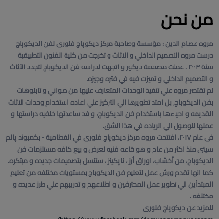
من نحن
مروه عصام الدين : مؤسسة وصاحبة مركز ديكوپاچ فلورى لفن الديكوپاچ
درست مروه التصميم الداخلي و الاثاث و تخرجت من كلية الفنون التطبيقية
سنة ٢٠٠٣ . عملت مصممة ديكور و اتجهت لدراسه فن الديكوباج لتجدد الآثاث
و التصميم الداخلي و تميزت فيه في فتره وجيزه.
لم تقتصر مروه علي تنفيذ الوحدات المتعارف عليها من صواني و تابلوهات
بفن الديكوباج, بل امتد تطويرها الي التركيز علي اعاده استخدام وحدات الاثاث
القديمه و احياءها باستخدام فن الديكوباج، و قد ساعدتها خلفيه دراستها و
عملها للوصول الي الرياده في هذا الشق.
فى عام ٢٠١٧، افتتحت مروه مركز ديكوپاچ فلورى في القطامية - بكمبوند پالم
سيتى منذ اكثر من عام و هو قاعه فنيه لعرض و بيع كافه مستلزمات فن
الديكوباج، من أخشاب، اوراق أرز ، ناپكينز ، ستنسل بتصميمات جديده و مبتكره.
كما انها تقدم ورش عمل لتعليم فن الديكوباج بمستويات مختلفه من تعليم
المبتدأين الي تطوير عمل المحترفين و اطلاعهم و تدريبهم علي طرز عديده و
مختلفه .
للمزيد عن ديكوپاچ فلورى