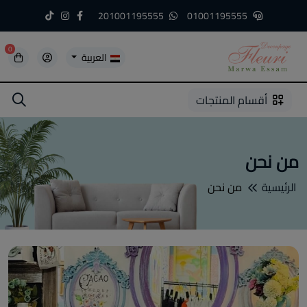
201001195555
01001195555
0
العربية
5
5
4
3
2
1
أقسام المنتجات
من نحن
الرئيسية
من نحن