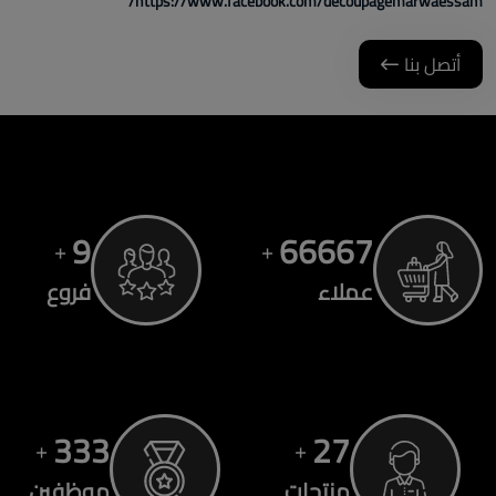
https://www.facebook.com/decoupagemarwaessam/
أتصل بنا
13
90000
+
+
عملاء
فروع
450
36
+
+
منتجات
موظفين