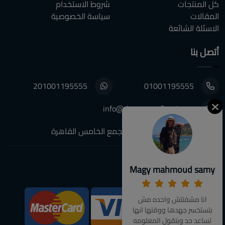
كل المنتجات
شروط الاستخدام
المقالات
سياسة الخصوصية
الاسئلة الشائعة
أتصل بنا
201001195555
01001195555
info@decoupagefleuri.com
٨٨ النرجس عمارات, التجمع الخامس القاهرة
Magy mahmoud samy
تابعونا:
انا مشفتتش واحده مش
We Accept:
بتستخسر جهدها ووقتها انها
تساعد حد وبتقول المعلومه