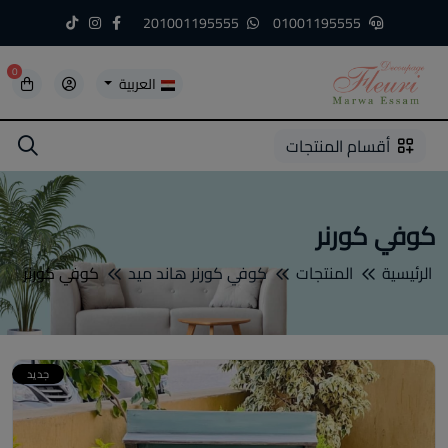
201001195555
01001195555
0
العربية
5
5
4
3
2
1
أقسام المنتجات
كوفي كورنر
الرئيسية
المنتجات
كوفي كورنر هاند ميد
كوفي كورنر
جديد