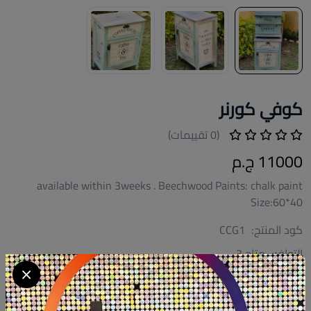
كوفي كورنر
(0 تقييمات)
11000 ج.م
available within 3weeks . Beechwood Paints: chalk paint
Size:60*40
كود المنتج:
CCG1
التوافر:
متاح 3
تصنيف:
كوفي كورنر هاند ميد