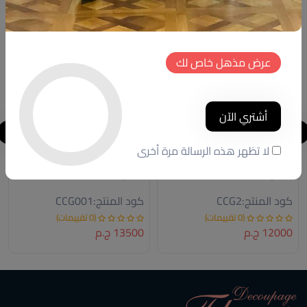
جديد
جديد
عرض مذهل خاص لك
أشتري الآن
لا تظهر هذه الرسالة مرة أخرى
كوفي كورنر
كوفي كورنر
كود المنتج:
CCG2
كود المنتج:
CCG001
(0 تقييمات)
(0 تقييمات)
12000 ج.م
13500 ج.م