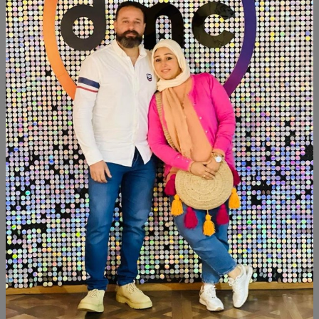
الكمية
أضف الى السلة
أشتري الآن
شارك:
وصف
التقييمات (0)
available within 3weeks
Beechwood Paints: chalk paint Size:60*40
منتجات شبيهة