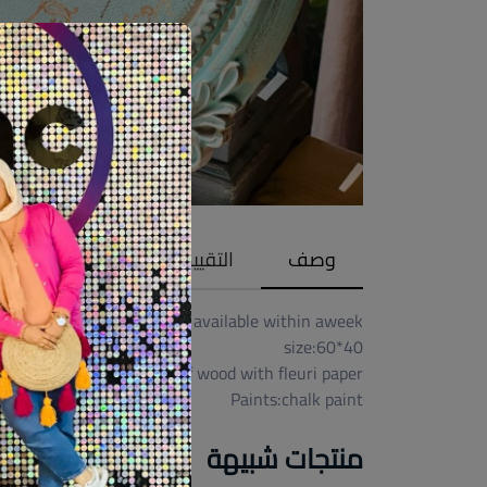
وصف
التقييمات (0)
available within aweek
size:60*40
mdf wood with fleuri paper
Paints:chalk paint
منتجات شبيهة