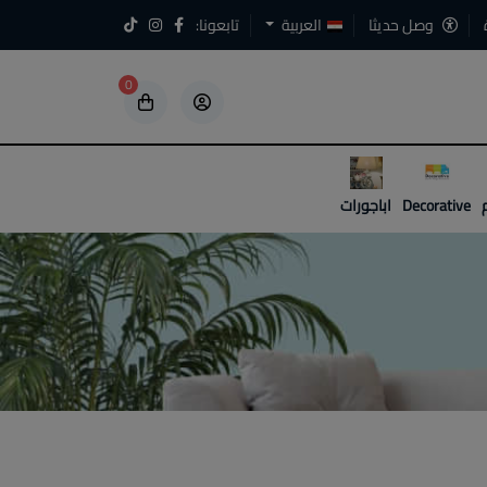
وصل حديثا
العربية
تابعونا:
0
5
5
Decorative
اباجورات