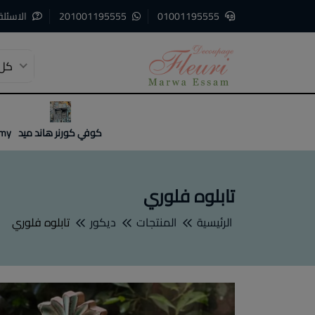
01001195555
201001195555
الاسئلة
كل 
3
2
1
كوفي كورنر هاند ميد
emy
تابلوه فلوري
الرئيسية
المنتجات
ديكور
تابلوه فلوري