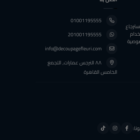
01001195555
سترجاع
خدام
201001195555
وصية
info@decoupagefleuri.com
٨٨ النرجس عمارات, التجمع
الخامس القاهرة
ونا: