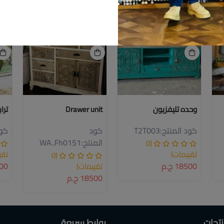
م
جديد
خصم
د
جديد
وحده تليفزيون
Drawer unit
تراب
كود المنتج:
T2T003
كود
كود
المنتج:
WA..Fh0151
(0
تقييمات)
تقي
(0
18500 ج.م
6500
تقييمات)
18500 ج.م
نتجات
روابط سريعة