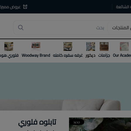
 الشائعة
عروض مميزة
المنتجات
4
Our Acad
جزامات
ديكور
غرفه سفره كامله
Woodway Brand
فلوري هوم
تابلوه فلوري
جديد