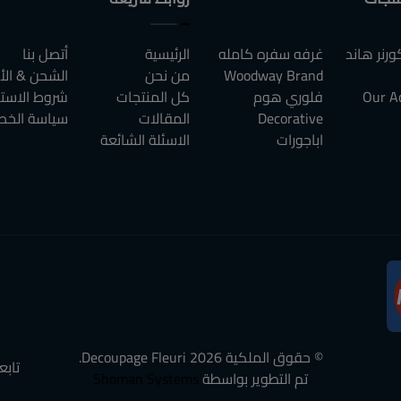
رنر هاند
غرفه سفره كامله
الرئيسية
أتصل بنا
Woodway Brand
من نحن
الشحن & الأ
Our A
فلوري هوم
كل المنتجات
شروط الاست
Decorative
المقالات
سياسة الخص
اباجورات
الاسئلة الشائعة
© حقوق الملكية
2026
Decoupage Fleuri.
تابع
تم التطوير بواسطة
Shoman Systems