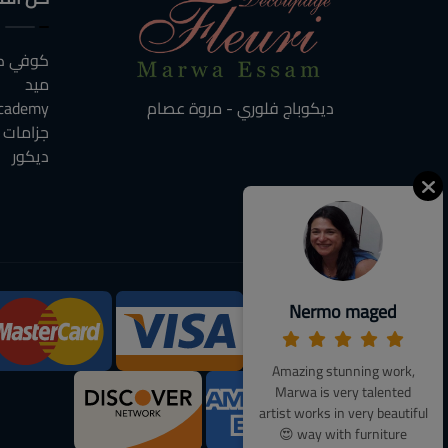
كوفي كو
ميد
cademy
ديكوباج فلوري - مروة عصام
جزامات
ديكور
Nermo maged
We Accept:
Amazing stunning work,
Marwa is very talented
artist works in very beautiful
way with furniture 😍