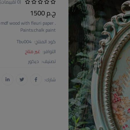
(0 تقييمات)
ج.م 1500
 mdf wood with fleuri paper .
Paints:chalk paint
كود المنتج:
Tbu004
التوافر:
غير متاح
تصنيف:
ديكور
شارك: