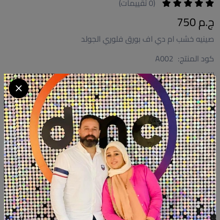
(0 تقييمات)
ج.م 750
صينيه خشب ام دي اف بورق فلوري الجولد
كود المنتج:
A002
التوافر:
غير متاح
تصنيف:
ديكور
شارك:
وصف
التقييمات (0)
صينيه خشب ام دي اف بورق فلوري الجولد
منتجات شبيهة