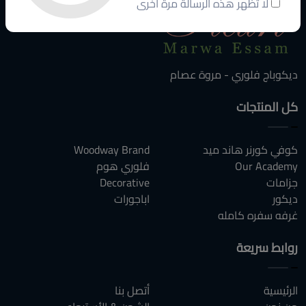
لا تظهر هذه الرسالة مرة أخرى
ديكوباج فلوري - مروة عصام
كل المنتجات
كوفي كورنر هاند ميد
Woodway Brand
Our Academy
فلوري هوم
جزامات
Decorative
ديكور
اباجورات
غرفه سفره كامله
روابط سريعة
الرئيسية
أتصل بنا