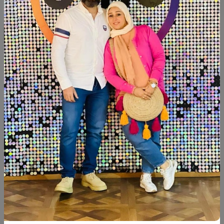
أضف الى السلة
أشتري الآن
شارك:
وصف
التقييمات (0)
بوفيه خشب ام دي اف اسباني قوايم عزيزي دهانات:تشوك بينت
مقاس: ١٥٠×٤٠سم ارتفاع:متر
منتجات شبيهة
جديد
خصم
جديد