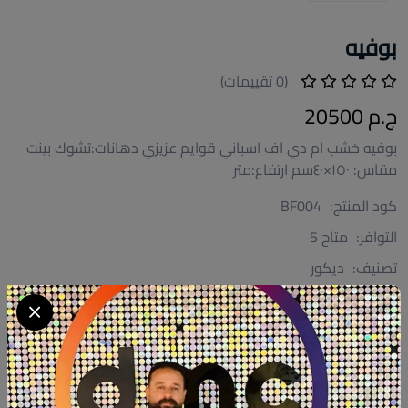
بوفيه
(0 تقييمات)
ج.م 20500
بوفيه خشب ام دي اف اسباني قوايم عزيزي دهانات:تشوك بينت
مقاس: ١٥٠×٤٠سم ارتفاع:متر
كود المنتج:
BF004
التوافر:
متاح 5
تصنيف:
ديكور
الكمية