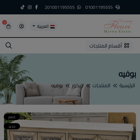
201001195555
01001195555
0
العربية
5
5
4
3
2
1
أقسام المنتجات
بوفيه
الرئيسية
المنتجات
ديكور
بوفيه
خصم
جديد