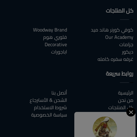
كل المنتجات
كوفي كورنر هاند ميد
Woodway Brand
Our Academy
فلوري هوم
جزامات
Decorative
ديكور
اباجورات
غرفه سفره كامله
روابط سريعة
الرئيسية
أتصل بنا
من نحن
الشحن & الأسترجاع
كل المنتجات
شروط الاستخدام
المقالات
سياسة الخصوصية
الاسئلة الشائعة
أتصل بنا