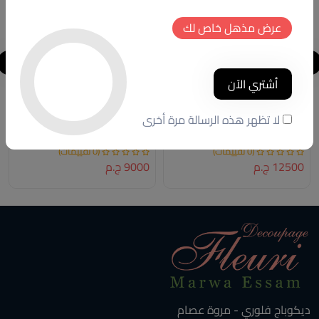
عرض مذهل خاص لك
أشتري الآن
ترابيزه الاريكه
CONSOLE
لا تظهر هذه الرسالة مرة أخرى
كود المنتج:
ST.01
كود المنتج:
NTC.77
(0 تقييمات)
(0 تقييمات)
12500 ج.م
9000 ج.م
ديكوباج فلوري - مروة عصام