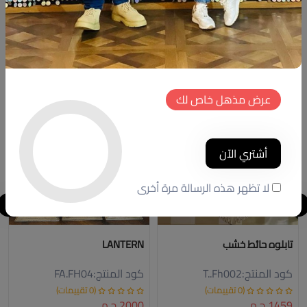
ترابيزه جانبيه خشب ام دي اف اسباني قوايم زان دهانات:تشوك
بينت مقاس:٤٠ سم
منتجات شبيهة
خصم
عرض مذهل خاص لك
جديد
أشتري الآن
لا تظهر هذه الرسالة مرة أخرى
تابلوه حائط خشب
LANTERN
كود المنتج:
T..Fh002
كود المنتج:
FA.FH04
(0 تقييمات)
(0 تقييمات)
1459 ج.م
2000 ج.م