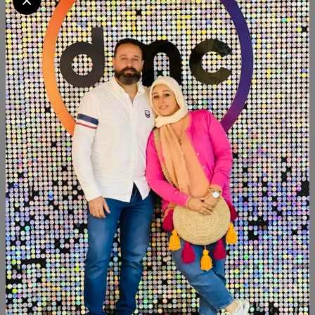
التوافر:
متاح 5
تصنيف:
ديكور
الكمية
أضف الى السلة
أشتري الآن
شارك:
وصف
التقييمات (0)