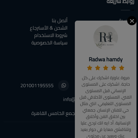
روابط سريعة
الرئيسية
أتصل بنا
من نحن
الشحن & الأسترجاع
كل المنتجات
شروط الاستخدام
المقالات
سياسة الخصوصية
الاسئلة الشائعة
Radwa hamdy
أتصل بنا
مروة عاوزة اشكرك على كل
حاجة. اشكرك على المستوى
201001195555
01001195555
الإنساني قبل المستوى
الفني. المستوى الأخلاقي قبل
info@decoupagefleuri.com
المستوى التعليمي. انتي مثال
حي للفنان الإنسان. جمعتي
٨٨ النرجس عمارات, التجمع الخامس القاهرة
بين اخلاق الفن وأخلاق
الإنسانية. أد ايه انك تردي عليا
وتتناقشي معايا في حوار بعيد
عنك وبعيد عن محتوى
تابعونا: