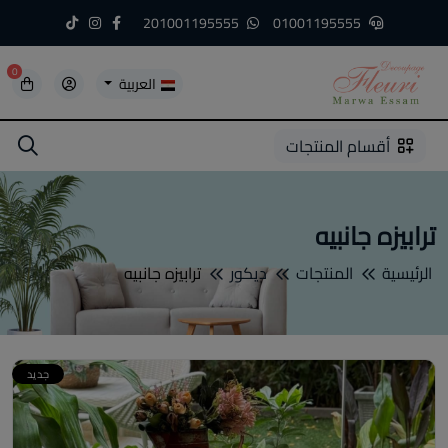
201001195555
01001195555
0
العربية
5
5
4
3
2
1
أقسام المنتجات
ترابيزه جانبيه
الرئيسية
المنتجات
ديكور
ترابيزه جانبيه
جديد