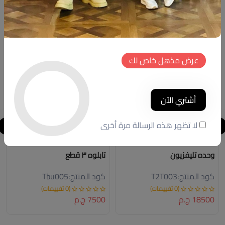
منتجات شبيهة
جديد
جديد
عرض مذهل خاص لك
أشتري الآن
لا تظهر هذه الرسالة مرة أخرى
وحده تليفزيون
تابلوه ٣ قطع
كود المنتج:
T2T003
كود المنتج:
Tbu005
(0 تقييمات)
(0 تقييمات)
18500 ج.م
7500 ج.م