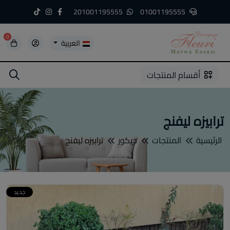
201001195555
01001195555
0
العربية
5
5
4
3
2
1
أقسام المنتجات
ترابيزه ليفنج
الرئيسية
المنتجات
ديكور
ترابيزه ليفنج
جديد