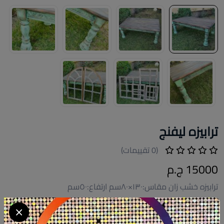
ترابيزه ليفنج
(0 تقييمات)
15000 ج.م
ترابيزه خشب زان مقاس:١٣٠×٨٠سم ارتفاع:٥٠سم
كود المنتج:
TAB010
التوافر:
متاح 5