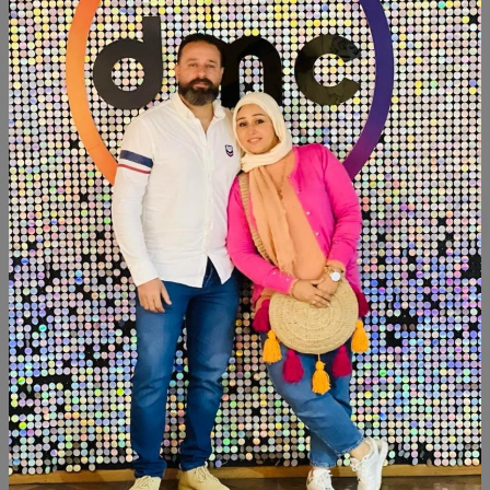
تصنيف:
ديكور
الكمية
أضف الى السلة
أشتري الآن
شارك:
وصف
التقييمات (0)
ترابيزه خشب زان مقاس:١٣٠×٨٠سم ارتفاع:٥٠سم