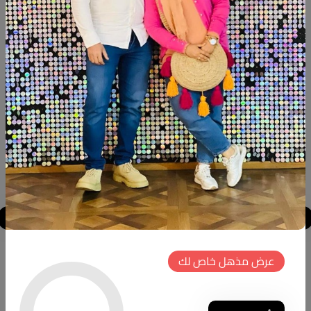
Available now
منتجات شبيهة
خصم
خصم
جديد
جديد
Makramya
Decoration unit
عرض مذهل خاص لك
كود المنتج:
VS..Fh1
كود المنتج:
Mk.Fh002
(0 تقييمات)
(0 تقييمات)