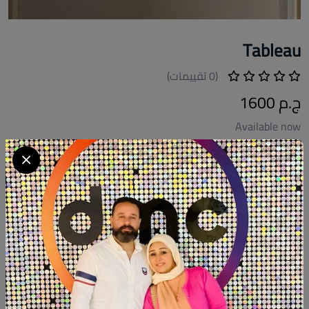
Tableau
(0 تقييمات)
ج.م 1600
Available now
كود المنتج:
TAB.FH001
التوافر:
غير متاح
تصنيف:
فلوري هوم
شارك:
وصف
التقييمات (0)