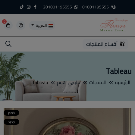
201001195555
01001195555
0
العربية
5
5
4
3
2
1
أقسام المنتجات
Tableau
الرئيسية
المنتجات
فلوري هوم
Tableau
خصم
جديد