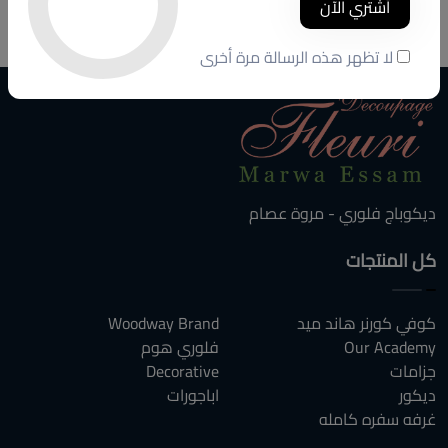
أشتري الآن
750 ج.م
800 ج.م
لا تظهر هذه الرسالة مرة أخرى
ديكوباج فلوري - مروة عصام
كل المنتجات
كوفي كورنر هاند ميد
Woodway Brand
Our Academy
فلوري هوم
جزامات
Decorative
ديكور
اباجورات
غرفه سفره كامله