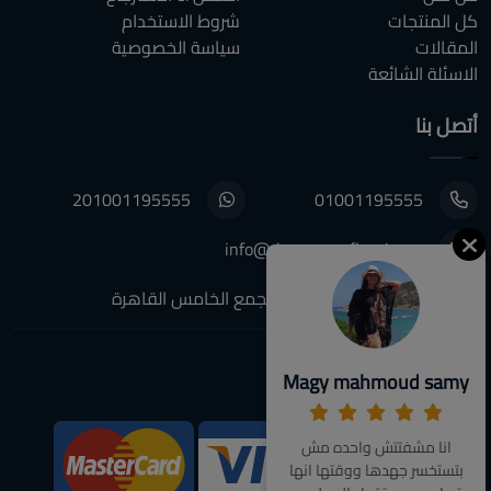
كل المنتجات
شروط الاستخدام
المقالات
سياسة الخصوصية
الاسئلة الشائعة
أتصل بنا
201001195555
01001195555
info@decoupagefleuri.com
٨٨ النرجس عمارات, التجمع الخامس القاهرة
Magy mahmoud samy
تابعونا:
انا مشفتتش واحده مش
We Accept:
بتستخسر جهدها ووقتها انها