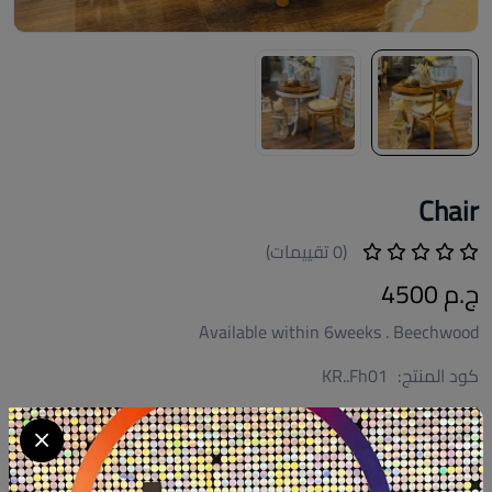
Chair
(0 تقييمات)
ج.م 4500
Available within 6weeks . Beechwood
كود المنتج:
KR..Fh01
التوافر:
متاح 5
تصنيف:
فلوري هوم