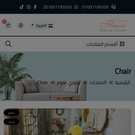
201001195555
01001195555
0
العربية
5
5
4
3
2
1
أقسام المنتجات
Chair
الرئيسية
المنتجات
فلوري هوم
Chair
خصم
جديد