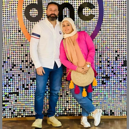
الكمية
أضف الى السلة
أشتري الآن
شارك:
وصف
التقييمات (0)
Available within 6weeks
Beechwood
منتجات شبيهة