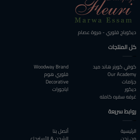
ديكوباج فلوري - مروة عصام
كل المنتجات
كوفي كورنر هاند ميد
Woodway Brand
Our Academy
فلوري هوم
جزامات
Decorative
ديكور
اباجورات
غرفه سفره كامله
روابط سريعة
الرئيسية
أتصل بنا
من نحن
الشحن & الأسترجاع