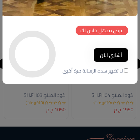
خصم
خصم
جديد
جديد
عرض مذهل خاص لك
أشتري الآن
لا تظهر هذه الرسالة مرة أخرى
candlestick
candlestick
كود المنتج:
SH.FH04
كود المنتج:
SH.FH03
(0 تقييمات)
(0 تقييمات)
1950 ج.م
1050 ج.م