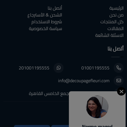
الرئيسية
أتصل بنا
من نحن
الشحن & الأسترجاع
كل المنتجات
شروط الاستخدام
المقالات
سياسة الخصوصية
الاسئلة الشائعة
أتصل بنا
201001195555
01001195555
info@decoupagefleuri.com
٨٨ النرجس عمارات, التجمع الخامس القاهرة
تابعونا:
Nermo maged