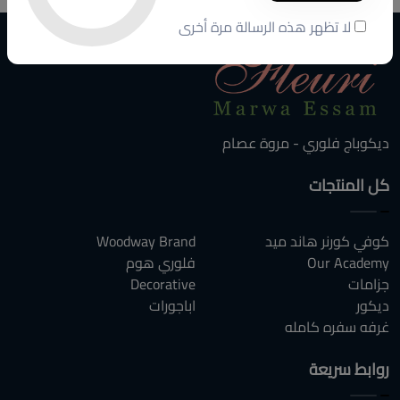
لا تظهر هذه الرسالة مرة أخرى
ديكوباج فلوري - مروة عصام
كل المنتجات
كوفي كورنر هاند ميد
Woodway Brand
Our Academy
فلوري هوم
جزامات
Decorative
ديكور
اباجورات
غرفه سفره كامله
روابط سريعة