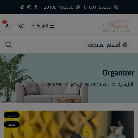
201001195555
01001195555
0
العربية
5
5
4
3
2
1
أقسام المنتجات
Organizer
الرئيسية
المنتجات
ديكور
Organizer
خصم
جديد