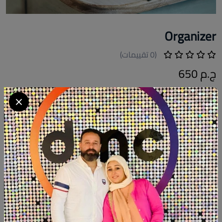
Organizer
(0 تقييمات)
ج.م 650
كود المنتج:
OO.Fh005
التوافر:
غير متاح
تصنيف:
ديكور
شارك:
وصف
التقييمات (0)