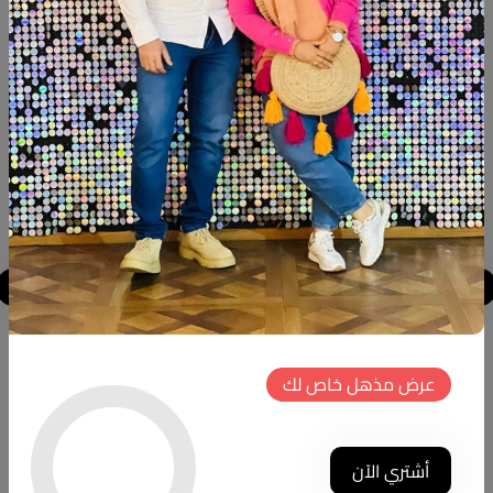
منتجات شبيهة
جديد
جديد
كونسول
ديكور ترابيزه
عرض مذهل خاص لك
كود المنتج:
CN.NT04
كود المنتج:
HOME003
(0 تقييمات)
(0 تقييمات)
12000 ج.م
650 ج.م
أشتري الآن