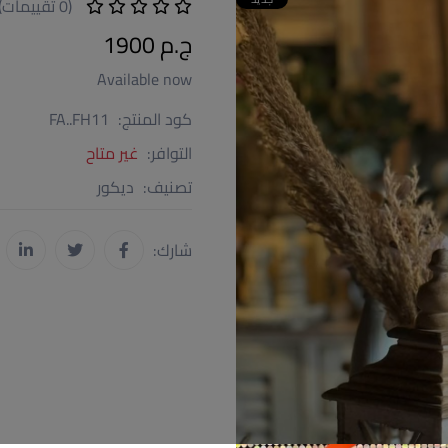
(0 تقييمات)
ج.م 1900
Available now
كود المنتج:
FA..FH11
التوافر:
غير متاح
تصنيف:
ديكور
شارك: