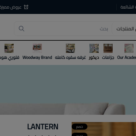
 الشائعة
عروض مميزة
المنتجات
4
Our Acad
جزامات
ديكور
غرفه سفره كامله
Woodway Brand
فلوري هوم
LANTERN
خصم
جديد