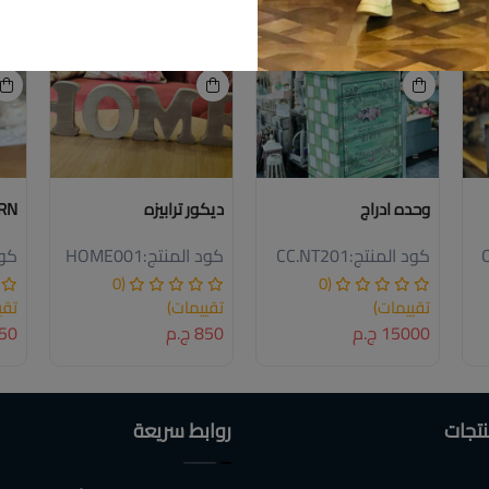
م
جديد
جديد
د
وحده ادراج
ديكور ترابيزه
RN
كود المنتج:
CC.NT201
كود المنتج:
HOME001
كود
(0
(0
تقييمات)
تقييمات)
تقي
15000 ج.م
850 ج.م
750 ج
نتجات
روابط سريعة