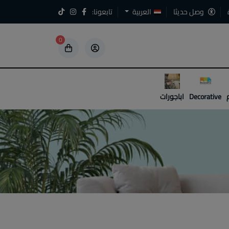
وصل حديثا
العربية
تابعونا:
0
5
5
Decorative
اباجورات