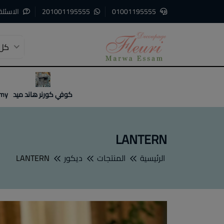
01001195555
201001195555
الاسئلة
كل 
3
2
1
كوفي كورنر هاند ميد
emy
LANTERN
الرئيسية
المنتجات
ديكور
LANTERN