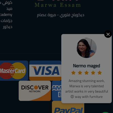
كوفي كو
ميد
cademy
ديكوباج فلوري - مروة عصام
جزامات
ديكور
Nermo maged
We Accept:
Amazing stunning work,
Marwa is very talented
artist works in very beautiful
way with furniture 😍