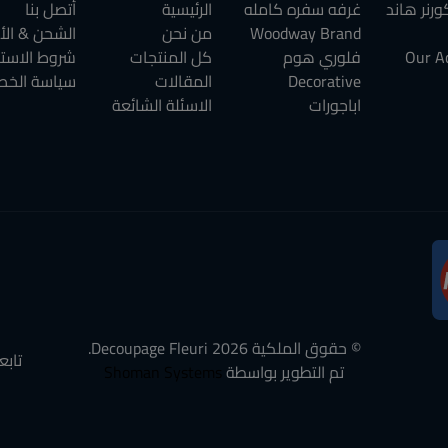
رنر هاند
غرفه سفره كامله
الرئيسية
أتصل بنا
Woodway Brand
من نحن
الشحن & الأ
Our A
فلوري هوم
كل المنتجات
شروط الاست
Decorative
المقالات
سياسة الخص
اباجورات
الاسئلة الشائعة
© حقوق الملكية
2026
Decoupage Fleuri.
تابع
تم التطوير بواسطة
Shoman Systems