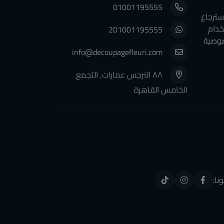
01001195555
سترجاع
خدام
201001195555
وصية
info@decoupagefleuri.com
٨٨ النرجس عمارات, التجمع
الخامس القاهرة
ونا: