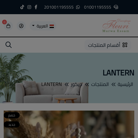
201001195555
01001195555
0
العربية
5
5
4
3
2
1
أقسام المنتجات
LANTERN
الرئيسية
المنتجات
ديكور
LANTERN
خصم
جديد