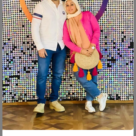
شارك:
وصف
التقييمات (0)
Available now
منتجات شبيهة
خصم
جديد
جديد