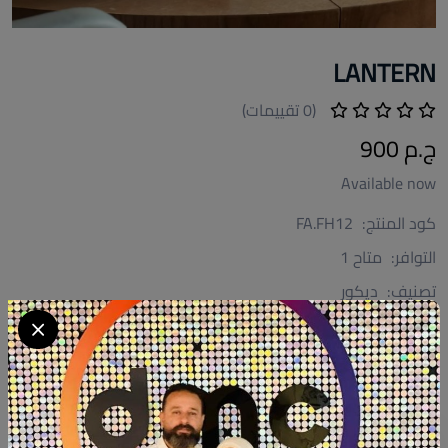
LANTERN
(0 تقييمات)
ج.م 900
Available now
كود المنتج:
FA.FH12
التوافر:
متاح 1
تصنيف:
ديكور
الكمية
أضف الى السلة
أشتري الآن