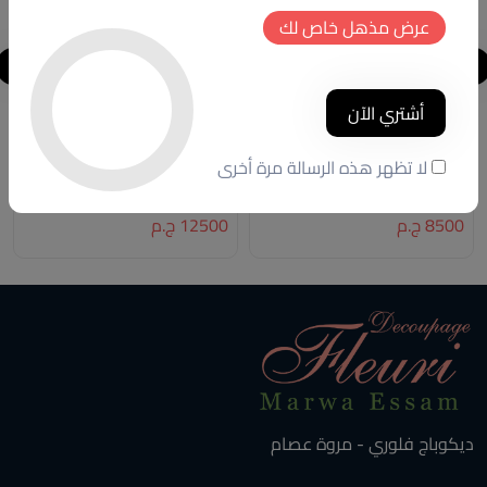
عرض مذهل خاص لك
أشتري الآن
ترابيزه
ترابيزه الاريكه
لا تظهر هذه الرسالة مرة أخرى
كود المنتج:
TS003
كود المنتج:
ST.01
(0 تقييمات)
(0 تقييمات)
8500 ج.م
12500 ج.م
ديكوباج فلوري - مروة عصام