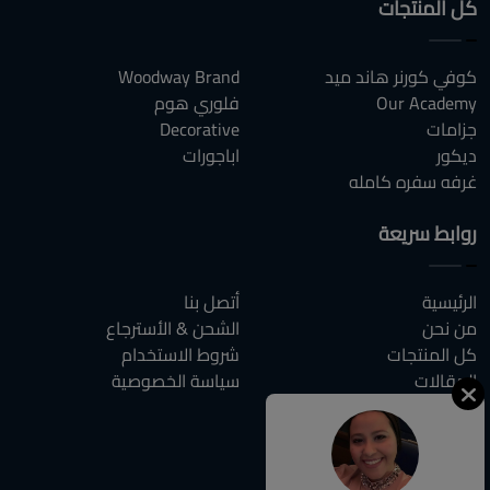
كل المنتجات
كوفي كورنر هاند ميد
Woodway Brand
Our Academy
فلوري هوم
جزامات
Decorative
ديكور
اباجورات
غرفه سفره كامله
روابط سريعة
الرئيسية
أتصل بنا
من نحن
الشحن & الأسترجاع
كل المنتجات
شروط الاستخدام
المقالات
سياسة الخصوصية
الاسئلة الشائعة
أتصل بنا