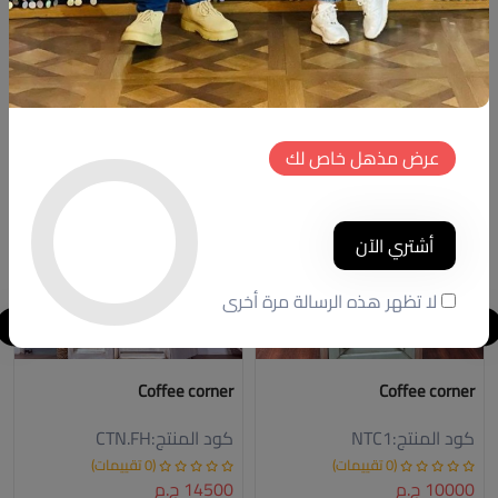
Size:105cm
Hight:96cm
منتجات شبيهة
جديد
خصم
عرض مذهل خاص لك
جديد
أشتري الآن
لا تظهر هذه الرسالة مرة أخرى
Coffee corner
Coffee corner
كود المنتج:
NTC1
كود المنتج:
CTN.FH
(0 تقييمات)
(0 تقييمات)
10000 ج.م
14500 ج.م