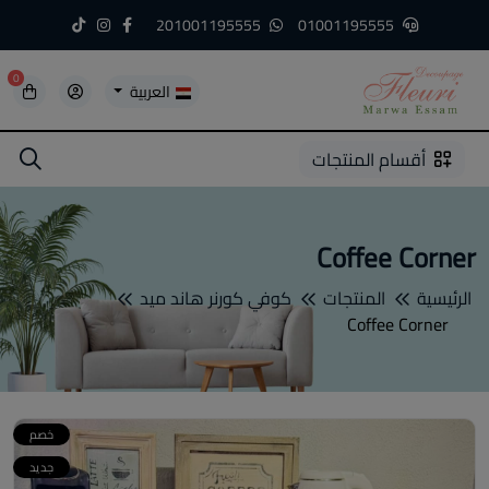
201001195555
01001195555
0
العربية
5
5
4
3
2
1
أقسام المنتجات
Coffee Corner
الرئيسية
المنتجات
كوفي كورنر هاند ميد
Coffee Corner
خصم
جديد