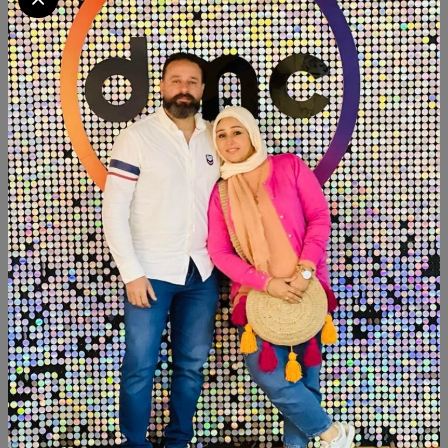
(0 تقييمات)
ج.م 14500
Available now . Beechwood . Size:105cm . Hight:96cm
كود المنتج:
CC.FHNE00
التوافر:
غير متاح
تصنيف:
كوفي كورنر هاند ميد
شارك:
وصف
التقييمات (0)
Available now
Beechwood