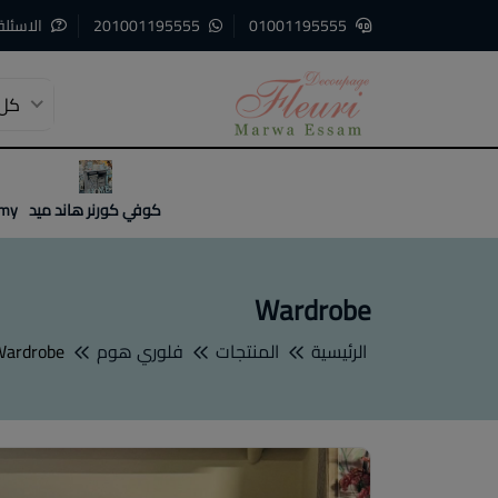
01001195555
201001195555
الاسئلة
كل 
3
2
1
كوفي كورنر هاند ميد
emy
Wardrobe
الرئيسية
المنتجات
فلوري هوم
Wardrobe