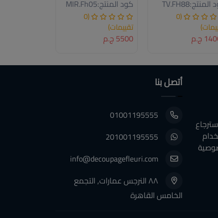
 المنتج:
TV.FH88
كود المنتج:
MIR.Fh05
كود المنتج:
55
(0
(0
يمات)
تقييمات)
تقييمات)
1 ج.م
5500 ج.م
14000 ج.م
أتصل بنا
01001195555
سترجاع
خدام
201001195555
وصية
info@decoupagefleuri.com
٨٨ النرجس عمارات, التجمع
الخامس القاهرة