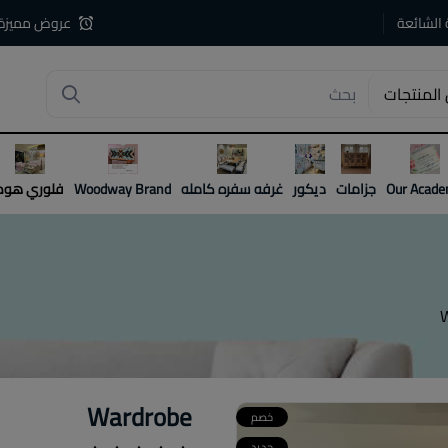
 الشائعة
عروض مميزة
المنتجات
4
Our Acad
جزامات
ديكور
غرفه سفره كامله
Woodway Brand
فلوري هوم
Wardrobe
خصم
جديد