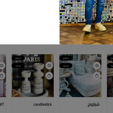
م
خصم
خصم
د
جديد
جديد
شيزلونج
candlestick
NIT