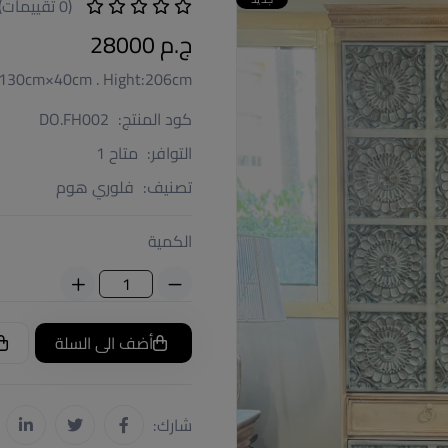
(0 تقييمات)
ج.م 28000
e:130cm×40cm . Hight:206cm
كود المنتج:
DO.FH002
التوافر:
متاح 1
تصنيف:
فلوري هوم
الكمية
أضف الى السلة
شارك: