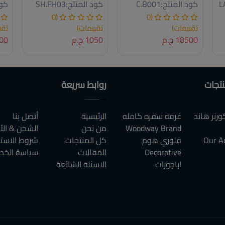
L
كود المنتج:
C.B001
كود المنتج:
SH.FH03
كود
(0
(0
تقييمات)
تقييمات)
تقي
18500 ج.م
1050 ج.م
4000
نتجات
روابط سريعة
رنر هاند
غرفه سفره كامله
الرئيسية
أتصل بنا
Woodway Brand
من نحن
الشحن & الأ
Our A
فلوري هوم
كل المنتجات
شروط الاست
Decorative
المقالات
سياسة الخص
اباجورات
الاسئلة الشائعة