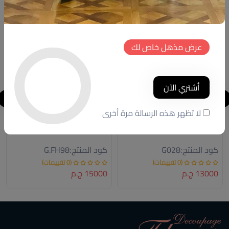
جديد
خصم
جديد
عرض مذهل خاص لك
أشتري الآن
لا تظهر هذه الرسالة مرة أخرى
جزامه
Shoe closet
كود المنتج:
G028
كود المنتج:
G.FH98
(0 تقييمات)
(0 تقييمات)
13000 ج.م
15000 ج.م