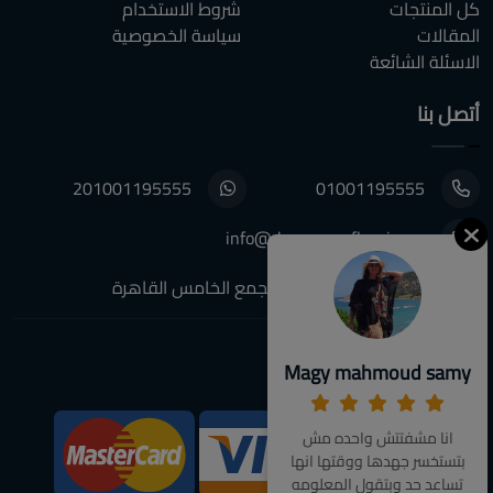
كل المنتجات
شروط الاستخدام
المقالات
سياسة الخصوصية
الاسئلة الشائعة
أتصل بنا
201001195555
01001195555
info@decoupagefleuri.com
٨٨ النرجس عمارات, التجمع الخامس القاهرة
تابعونا:
Magy mahmoud samy
انا مشفتتش واحده مش
We Accept:
بتستخسر جهدها ووقتها انها
تساعد حد وبتقول المعلومه