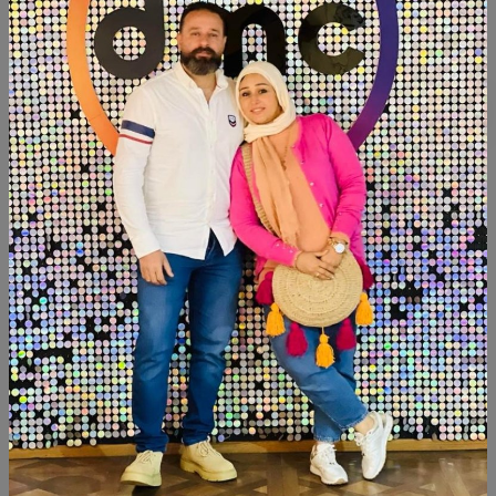
أضف الى السلة
أشتري الآن
شارك:
وصف
التقييمات (0)
Available within 6weeks
Beechwood
Size:160cm
منتجات شبيهة