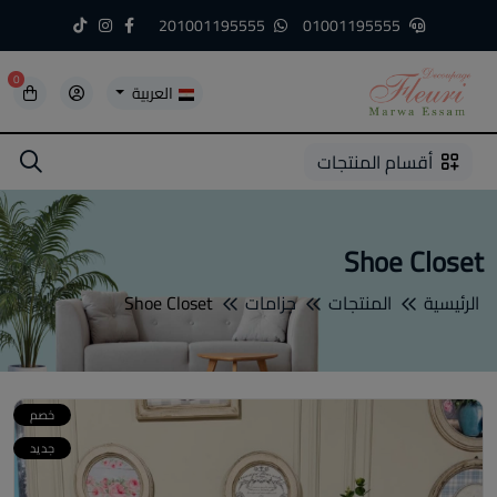
201001195555
01001195555
0
العربية
5
5
4
3
2
1
أقسام المنتجات
Shoe Closet
الرئيسية
المنتجات
جزامات
Shoe Closet
خصم
جديد