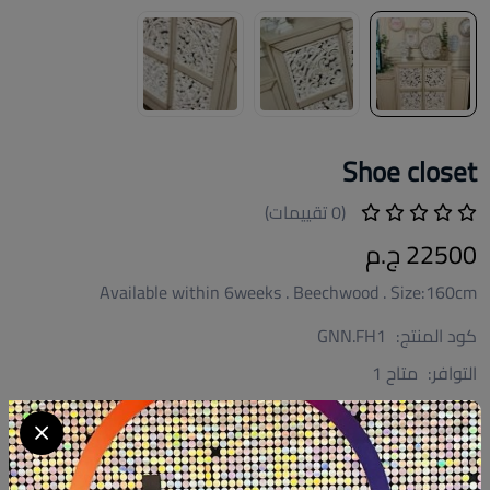
Shoe closet
(0 تقييمات)
22500 ج.م
Available within 6weeks . Beechwood . Size:160cm
كود المنتج:
GNN.FH1
التوافر:
متاح 1
تصنيف:
جزامات
الكمية