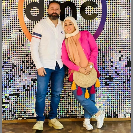
أضف الى السلة
أشتري الآن
شارك:
وصف
التقييمات (0)
Available within 6weeks
Beechwood
Size:180cm
منتجات شبيهة