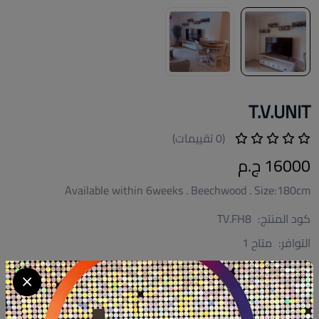
T.V.UNIT
(0 تقييمات)
16000 ج.م
Available within 6weeks . Beechwood . Size:180cm
كود المنتج:
TV.FH8
التوافر:
متاح 1
تصنيف:
ديكور
الكمية