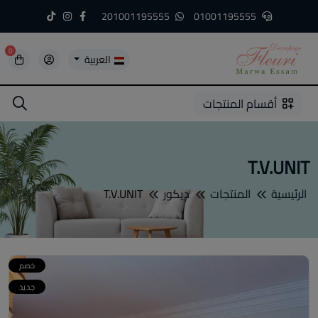
201001195555
01001195555
0
العربية
5
5
4
3
2
1
أقسام المنتجات
T.V.UNIT
الرئيسية
المنتجات
ديكور
T.V.UNIT
خصم
جديد