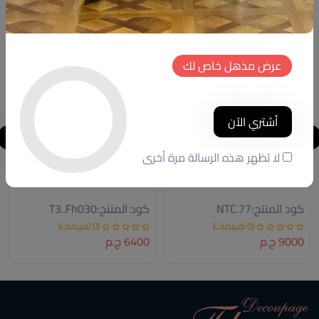
خصم
خصم
جديد
جديد
عرض مذهل خاص لك
أشتري الآن
لا تظهر هذه الرسالة مرة أخرى
CONSOLE
تابلوه حائط خشب
كود المنتج:
NTC.77
كود المنتج:
T3..Fh030
(0 تقييمات)
(0 تقييمات)
9000 ج.م
6400 ج.م