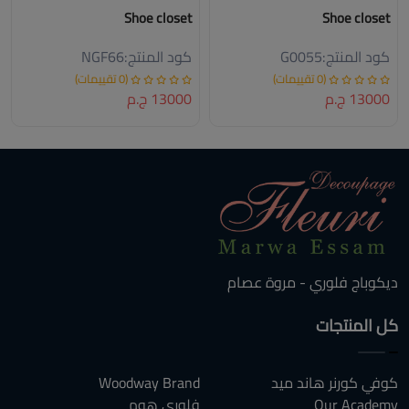
Shoe closet
Shoe closet
كود المنتج:
G0055
كود المنتج:
NGF66
(0 تقييمات)
(0 تقييمات)
13000 ج.م
13000 ج.م
ديكوباج فلوري - مروة عصام
كل المنتجات
كوفي كورنر هاند ميد
Woodway Brand
Our Academy
فلوري هوم