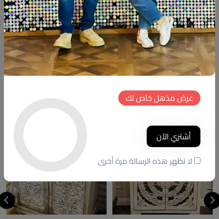
وصف
التقييمات (0)
Available within 6weeks
Beechwood Size:87cm
Hight:meter
منتجات شبيهة
عرض مذهل خاص لك
خصم
خصم
أشتري الآن
جديد
جديد
لا تظهر هذه الرسالة مرة أخرى