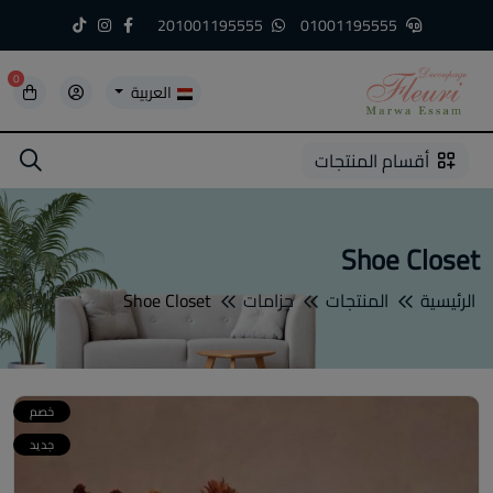
201001195555
01001195555
0
العربية
5
5
4
3
2
1
أقسام المنتجات
Shoe Closet
الرئيسية
المنتجات
جزامات
Shoe Closet
خصم
جديد