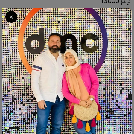
ج.م 13000
Available within 6weeks . Beechwood Size:87cm . Hight:meter
كود المنتج:
GNA.FH3
التوافر:
متاح 1
تصنيف:
جزامات
الكمية
أضف الى السلة
أشتري الآن
شارك: