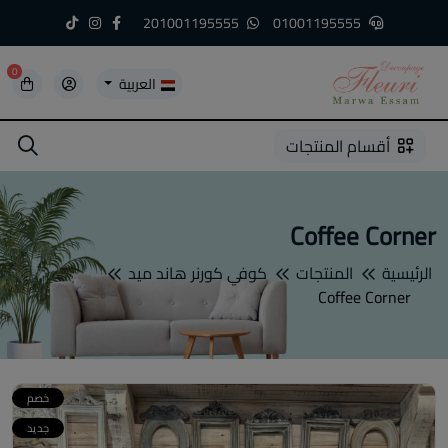
201001195555
01001195555
0
العربية
5
5
4
3
2
1
أقسام المنتجات
Coffee Corner
الرئيسية
المنتجات
كوفي كورنر هاند ميد
Coffee Corner
خصم
جديد