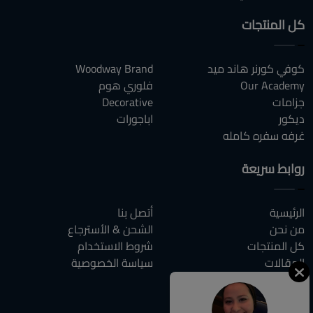
كل المنتجات
كوفي كورنر هاند ميد
Woodway Brand
Our Academy
فلوري هوم
جزامات
Decorative
ديكور
اباجورات
غرفه سفره كامله
روابط سريعة
الرئيسية
أتصل بنا
من نحن
الشحن & الأسترجاع
كل المنتجات
شروط الاستخدام
المقالات
سياسة الخصوصية
الاسئلة الشائعة
أتصل بنا