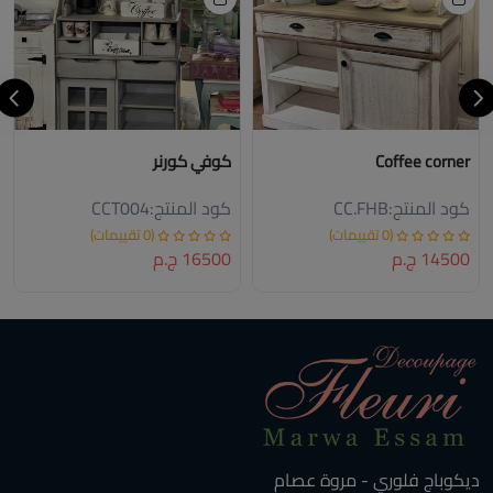
Coffee corner
كوفي كورنر
كود المنتج:
CC.FHB
كود المنتج:
CCT004
(0 تقييمات)
(0 تقييمات)
14500 ج.م
16500 ج.م
ديكوباج فلوري - مروة عصام