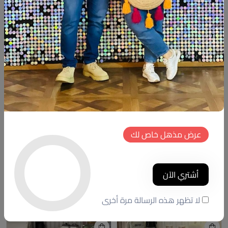
شارك:
وصف
التقييمات (0)
Available now
Beechwood coffee corner French country style
Size:110cm
Hight:110cm
عرض مذهل خاص لك
4 tablous
منتجات شبيهة
أشتري الآن
خصم
جديد
لا تظهر هذه الرسالة مرة أخرى
جديد