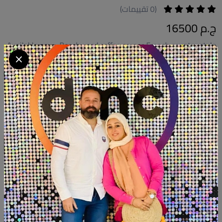
(0 تقييمات)
ج.م 16500
Available now . Beechwood coffee corner French country style
. Size:110cm . Hight:110cm . 4 tablous
كود المنتج:
NTC01
التوافر:
متاح 1
تصنيف:
كوفي كورنر هاند ميد
الكمية
أضف الى السلة
أشتري الآن