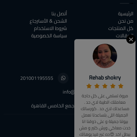
الرئيسية
أتصل بنا
من نحن
الشحن & الأسترجاع
كل المنتجات
شروط الاستخدام
المقالات
سياسة الخصوصية
الاسئلة الشائعة
أتصل بنا
Rehab shokry
201001195555
01001195555
info@decoupagefleuri.com
مروة تسلمي على كل حاجة
معاملتك الطيبة لاي حد .
٨٨ النرجس عمارات, التجمع الخامس القاهرة
مساعدتك لاي حد . كورساتك
الجميلة اللى بتساعدنا نعمل
بيوتنا جميلة و على ذوقنا انا
خدت معاكي ورش كتير و مش
تابعونا:
ببطل اخد 😍ده غير فيديوهاتك