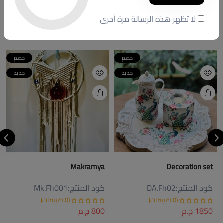
#new ##Wood #Woodart #design #handmade
لا تظهر هذه الرسالة مرة أخرى
منتجات شبيهة
خصم
خصم
جديد
جديد
Makramya
Decoration set
كود المنتج:
DA.Fh02
كود المنتج:
Mk.Fh001
(0 تقييمات)
(0 تقييمات)
1850 ج.م
800 ج.م