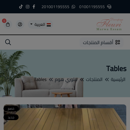
201001195555
01001195555
0
العربية
5
5
4
3
2
1
أقسام المنتجات
Tables
الرئيسية
المنتجات
فلوري هوم
Tables
خصم
جديد