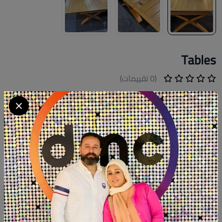
Tables
(0 تقييمات)
ج.م 14000
Available within 6weeks Beechwood . Size:76cm×126cm
closed . Size:126m×154cm opened . Hight:51cm . Red
Beechwood . #new ##Wood #Woodart #design #handmade
كود المنتج:
NTTT02
التوافر:
متاح 1
تصنيف:
فلوري هوم
الكمية