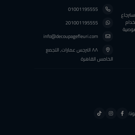
01001195555
سترجاع
خدام
201001195555
وصية
info@decoupagefleuri.com
٨٨ النرجس عمارات, التجمع
الخامس القاهرة
ونا: