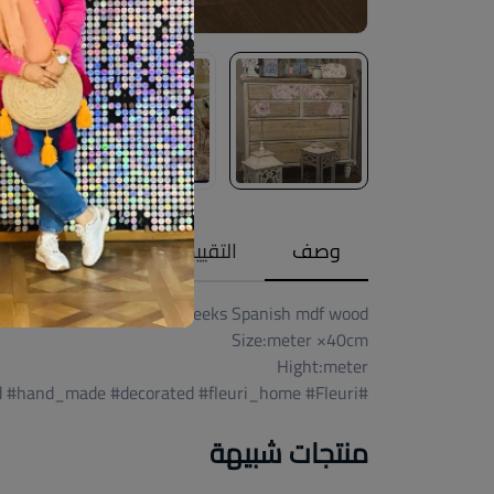
وصف
التقييمات (0)
Available within 6weeks Spanish mdf wood
Size:meter ×40cm
Hight:meter
#wood #design ##newcollection #handpainted #hand_made #decorated #fleuri_home #Fleuri
منتجات شبيهة