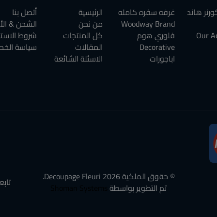
رنر هاند
غرفه سفره كامله
الرئيسية
أتصل بنا
Woodway Brand
من نحن
الشحن & الأ
Our A
فلوري هوم
كل المنتجات
شروط الاست
Decorative
المقالات
سياسة الخص
اباجورات
الاسئلة الشائعة
© حقوق الملكية
2026
Decoupage Fleuri.
تابع
تم التطوير بواسطة
Shoman Systems