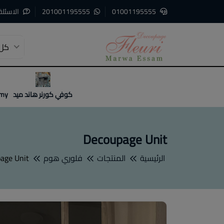
01001195555
201001195555
الاسئلة
كل 
3
2
1
كوفي كورنر هاند ميد
emy
Decoupage Unit
الرئيسية
المنتجات
فلوري هوم
age Unit