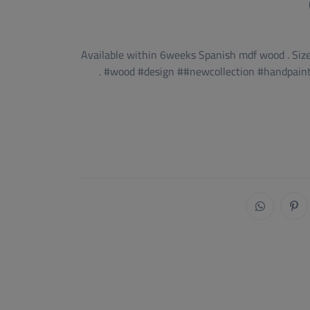
Available within 6weeks Spanish mdf wood . Siz
. #wood #design ##newcollection #handpai