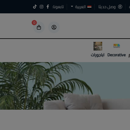
وصل حديثا
العربية
تابعونا:
0
5
5
Decorative
اباجورات