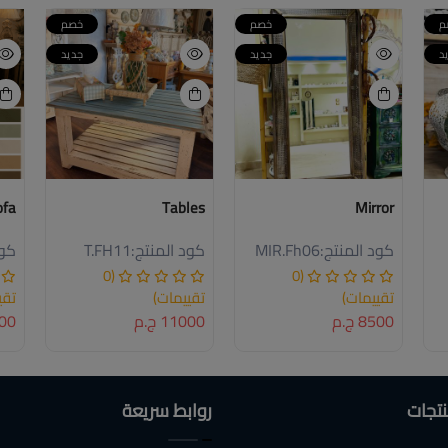
م
خصم
خصم
د
جديد
جديد
ofa
Tables
Mirror
كود المنتج:
MIR.Fh06
كود المنتج:
T.FH11
كود
(0
(0
تقييمات)
تقييمات)
تقي
8500 ج.م
11000 ج.م
7000
نتجات
روابط سريعة