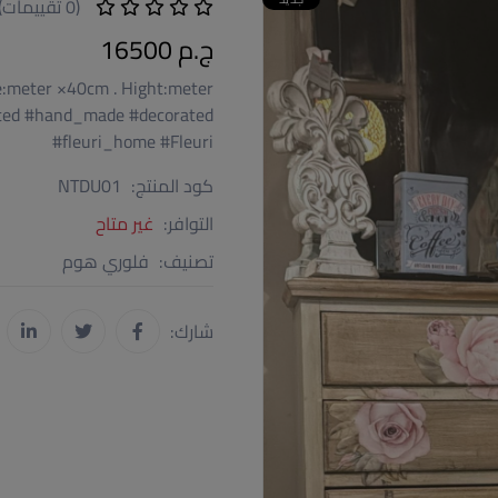
(0 تقييمات)
ج.م 16500
e:meter ×40cm . Hight:meter
nted #hand_made #decorated
#fleuri_home #Fleuri
كود المنتج:
NTDU01
التوافر:
غير متاح
تصنيف:
فلوري هوم
شارك: