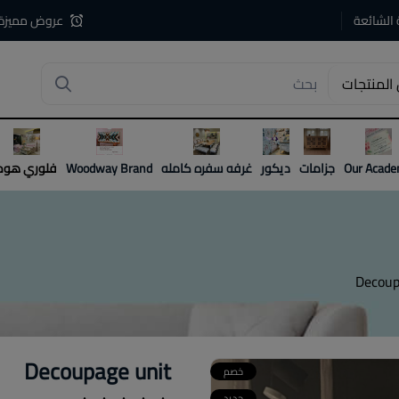
 الشائعة
عروض مميزة
المنتجات
4
Our Acad
جزامات
ديكور
غرفه سفره كامله
Woodway Brand
فلوري هوم
Decoup
Decoupage unit
خصم
جديد