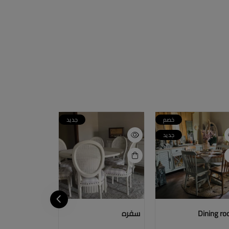
خصم
جديد
جديد
Dining r
سفره
سفره