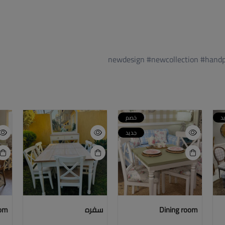
د
خصم
جديد
Dining room
سفره
oom