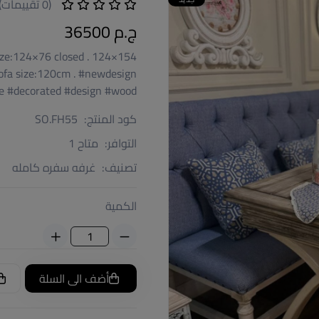
(0 تقييمات)
ج.م 36500
ize:124×76 closed . 124×154
Sofa size:120cm . #newdesign
e #decorated #design #wood
كود المنتج:
SO.FH55
التوافر:
متاح 1
تصنيف:
غرفه سفره كامله
الكمية
أضف الى السلة