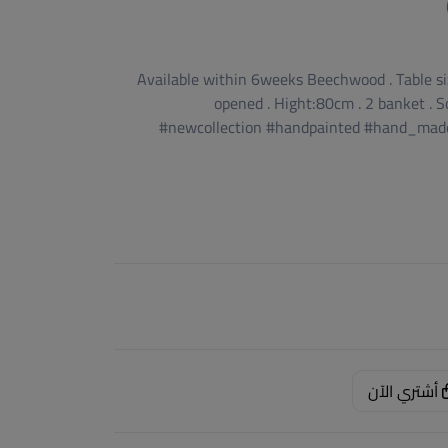
Available within 6weeks Beechwood . Table s
opened . Hight:80cm . 2 banket . 
#newcollection #handpainted #hand_mad
أشتري الآن