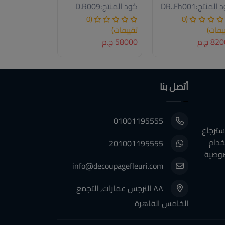
 المنتج:
DR..Fh001
كود المنتج:
D.R009
كود المنتج:
00
(0
(0
يمات)
تقييمات)
تقييمات)
8 ج.م
58000 ج.م
107000 ج.م
أتصل بنا
01001195555
سترجاع
خدام
201001195555
وصية
info@decoupagefleuri.com
٨٨ النرجس عمارات, التجمع
الخامس القاهرة