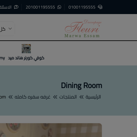
01001195555
201001195555
الاسئلة
كل 
3
2
1
كوفي كورنر هاند ميد
emy
Dining Room
الرئيسية
المنتجات
غرفه سفره كامله
oom