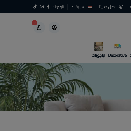
وصل حديثا
العربية
تابعونا:
0
5
5
Decorative
اباجورات