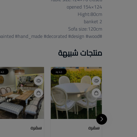
124×154 opened
Hight:80cm
2 banket
Sofa size:120cm
#newdesign #newcollection #handpainted #hand_made #decorated #design #wood
منتجات شبيهة
خصم
جديد
جدي
جديد
D
سفره
سفره