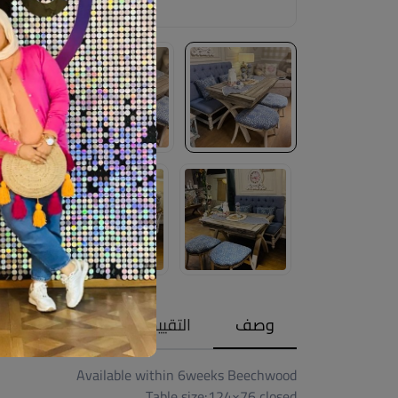
وصف
التقييمات (0)
Available within 6weeks Beechwood
Table size:124×76 closed