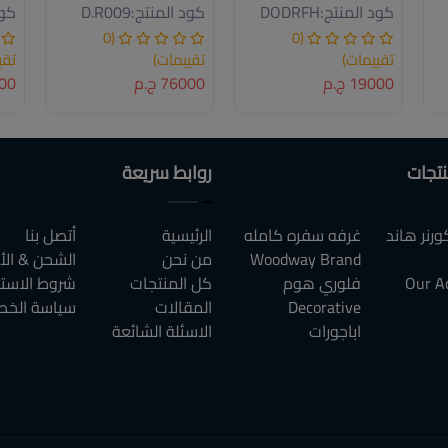
كود المنتج:
DODRFH
كود المنتج:
D.R009
كود
(0
(0
تقييمات)
تقييمات)
تقي
19000 ج.م
76000 ج.م
2000
نتجات
روابط سريعة
رنر هاند
غرفه سفره كامله
الرئيسية
أتصل بنا
Woodway Brand
من نحن
الشحن & الأ
Our A
فلوري هوم
كل المنتجات
شروط الاست
Decorative
المقالات
سياسة الخص
اباجورات
الاسئلة الشائعة