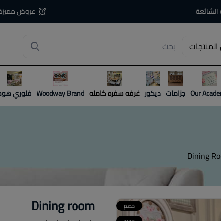
 الشائعة
عروض مميزة
المنتجات
4
Our Acad
جزامات
ديكور
غرفه سفره كامله
Woodway Brand
فلوري هوم
Dining R
Dining room
خصم
جديد