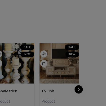
SALE
SALE
NEW
NEW
andlestick
TV unit
candlestic
roduct
Product
Product