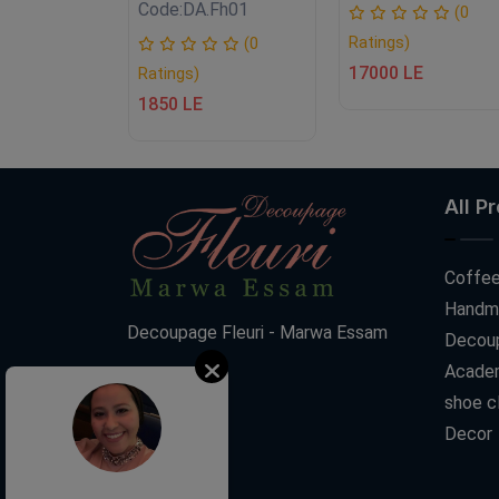
.FH04
Code:
DA.Fh01
(0
Ratings)
(0
(0
17000 LE
Ratings)
1850 LE
All P
Coffee
Handm
Decoupage Fleuri - Marwa Essam
Decoup
Acade
shoe c
Decor