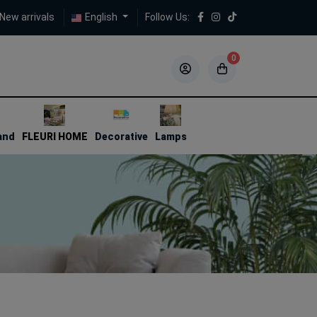
New arrivals
English
Follow Us:
0
5
5
and
FLEURI HOME
Decorative
Lamps