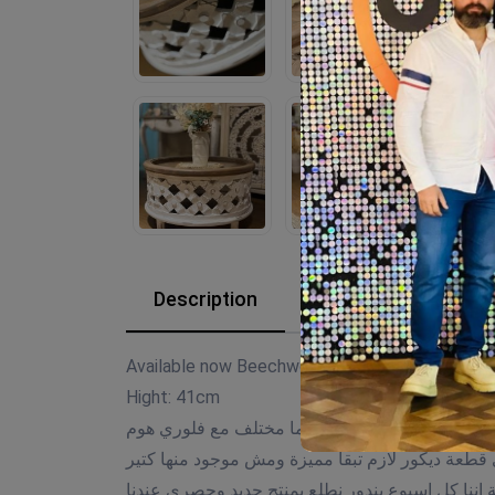
Description
Reviews (0)
Available now Beechwood Size: 79cm
Hight: 41cm
بيتك دائما مختلف مع فلوري هوم
قطعة ديكور لازم تبقا مميزة ومش موجود منها كتير
ة اننا كل اسبوع بندور نطلع بمنتج جديد وحصري عندنا