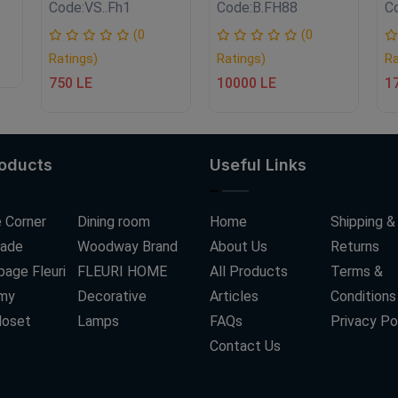
Code:
VS..Fh1
Code:
B.FH88
C
(0
(0
Ratings)
Ratings)
Ra
750 LE
10000 LE
1
roducts
Useful Links
 Corner
Dining room
Home
Shipping &
ade
Woodway Brand
About Us
Returns
age Fleuri
FLEURI HOME
All Products
Terms &
my
Decorative
Articles
Conditions
loset
Lamps
FAQs
Privacy Po
Contact Us