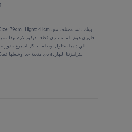
)
 Hight: 41cm . بيتك دائما مختلف مع
فلوري هوم . لما تشتري قطعة ديكور لازم تبقا مميز
اللي دايما بنحاول نوصلة اننا كل اسبوع بندور .
ترابيزتنا النهاردة دي متعبة جدا وشغلها فعلا صعب . علشان كلها زان احمر...