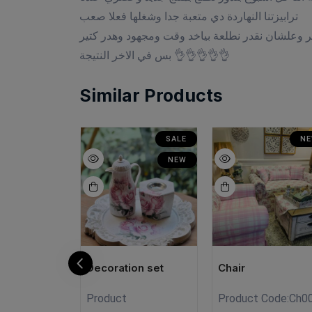
ترابيزتنا النهاردة دي متعبة جدا وشغلها فعلا صعب
ر وعلشان نقدر نطلعة بياخد وقت ومجهود وهدر كتير
بس في الاخر النتيجة 👌👌👌👌👌
Similar Products
SALE
SALE
N
NEW
NEW
ick
Decoration set
Chair
Product
Product Code:
Ch0