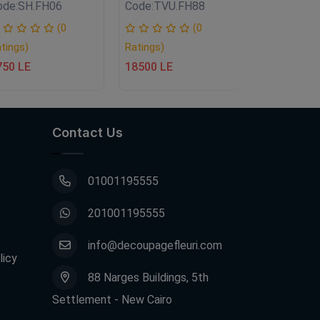
ode:
SH.FH06
Code:
TVU.FH88
Code:
SH.F
(0
(0
tings)
Ratings)
Ratings)
750 LE
18500 LE
1950 LE
Contact Us
01001195555
201001195555
info@decoupagefleuri.com
licy
88 Narges Buildings, 5th
Settlement - New Cairo