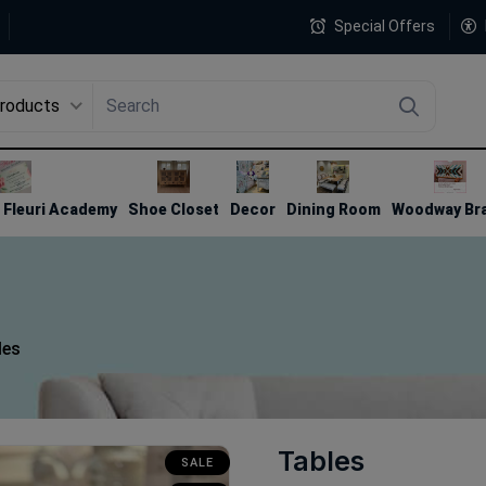
Special Offers
Products
4
Fleuri Academy
Shoe Closet
Decor
Dining Room
Woodway Br
les
Tables
SALE