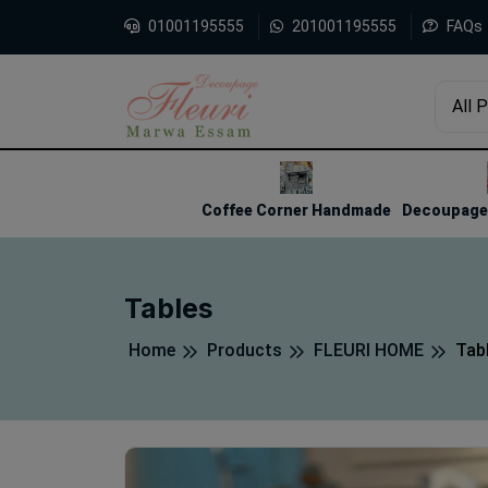
01001195555
201001195555
FAQs
All 
1
2
3
Coffee Corner Handmade
Decoupage 
Tables
Home
Products
FLEURI HOME
Tab