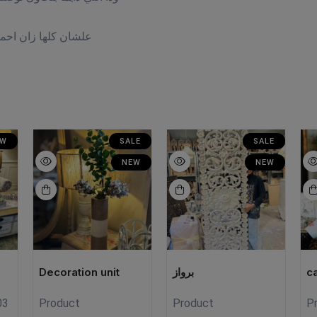
علشان كلها زان احم
EW
SALE
SALE
NEW
NEW
Decoration unit
برواز
c
03
Product
Product
P