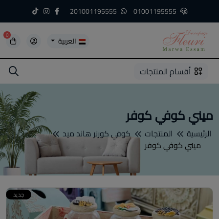
201001195555
01001195555
0
العربية
5
5
4
3
2
1
أقسام المنتجات
ميني كوفي كوفر
الرئيسية
المنتجات
كوفي كورنر هاند ميد
ميني كوفي كوفر
جديد