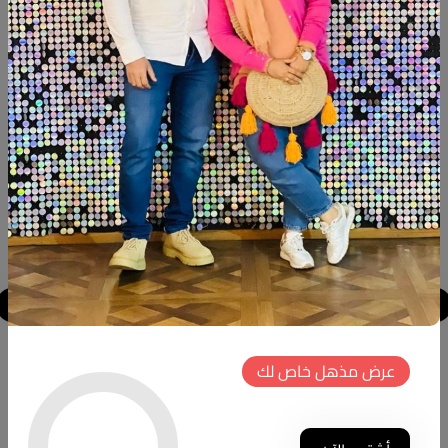
MDF WOOD
Paints : chalk paint
منتجات شبيهة
جديد
جديد
كوفي كورنر
كوفي كورنر
عرض مذهل خاص لك
كود المنتج:
CT.N015
كود المنتج:
CC.NT13
(0 تقييمات)
(0 تقييمات)