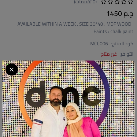
(0 تقييمات)
ج.م 1450
AVAILABLE WITHIN A WEEK . SIZE 30*40 . MDF WOOD .
Paints : chalk paint
كود المنتج:
MCC006
التوافر:
غير متاح
تصنيف:
كوفي كورنر هاند ميد
شارك:
وصف
التقييمات (0)
AVAILABLE WITHIN A WEEK
SIZE 30*40