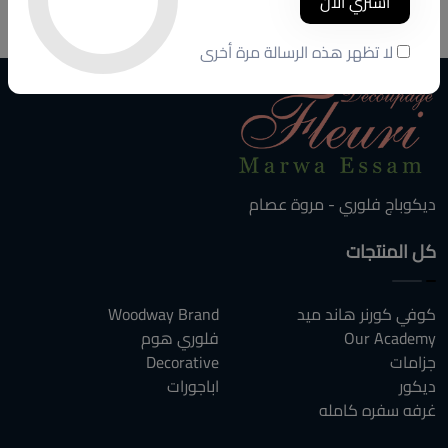
أشتري الآن
20000 ج.م
16500 ج.م
لا تظهر هذه الرسالة مرة أخرى
ديكوباج فلوري - مروة عصام
كل المنتجات
كوفي كورنر هاند ميد
Woodway Brand
Our Academy
فلوري هوم
جزامات
Decorative
ديكور
اباجورات
غرفه سفره كامله