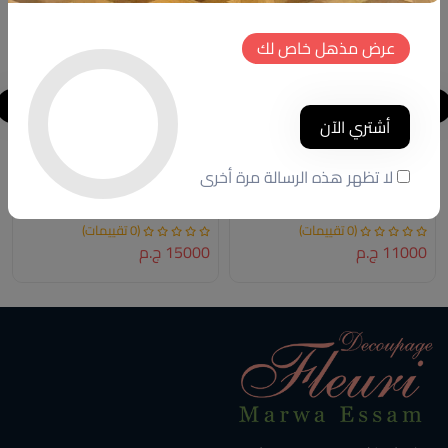
عرض مذهل خاص لك
أشتري الآن
Shoe closet
Shoe closet
لا تظهر هذه الرسالة مرة أخرى
كود المنتج:
NTG04
كود المنتج:
G.FH00
(0 تقييمات)
(0 تقييمات)
11000 ج.م
15000 ج.م