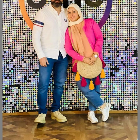
التوافر:
غير متاح
تصنيف:
جزامات
شارك:
وصف
التقييمات (0)
جزامه خشب زان مسطحات ام دي اف اسباني دهانات:تشوك بينت
مقاس:١٢٠×٤٠سم ارتفاع:١٣٠ سم
منتجات شبيهة
خصم
خصم
جديد
جديد