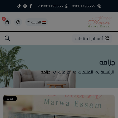
201001195555
01001195555
0
العربية
5
5
4
3
2
1
أقسام المنتجات
جزامه
الرئيسية
المنتجات
جزامات
جزامه
جديد