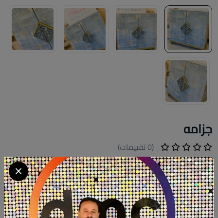
جزامه
(0 تقييمات)
ج.م 13000
جزامه خشب زان مسطحات ام دي اف اسباني دهانات:تشوك بينت
مقاس:١٢٠×٤٠سم ارتفاع:١٣٠ سم
كود المنتج:
G025