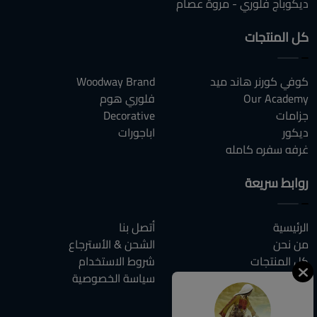
ديكوباج فلوري - مروة عصام
كل المنتجات
كوفي كورنر هاند ميد
Woodway Brand
Our Academy
فلوري هوم
جزامات
Decorative
ديكور
اباجورات
غرفه سفره كامله
روابط سريعة
الرئيسية
أتصل بنا
من نحن
الشحن & الأسترجاع
كل المنتجات
شروط الاستخدام
المقالات
سياسة الخصوصية
الاسئلة الشائعة