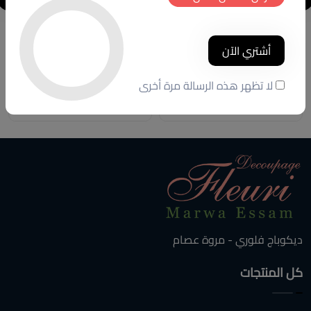
جزامه
جزامه
أشتري الآن
كود المنتج:
G015
كود المنتج:
G033
لا تظهر هذه الرسالة مرة أخرى
(0 تقييمات)
(0 تقييمات)
13000 ج.م
15000 ج.م
ديكوباج فلوري - مروة عصام
كل المنتجات