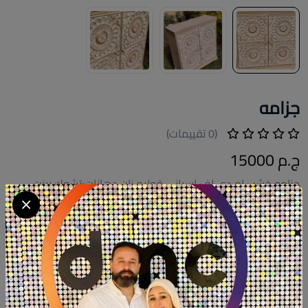
جزامه
(0 تقييمات)
ج.م 15000
جزامه خشب ام دي اف اسباني قوايم زان دهانات:تشوك بينت
عرض:١٢٠سم ارتفاع: ١٢٠سم
كود المنتج:
G031
التوافر:
غير متاح
تصنيف:
جزامات