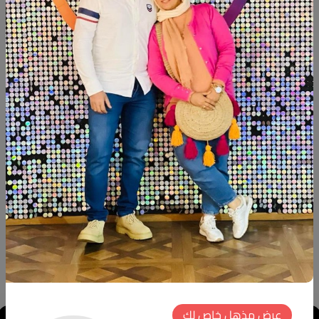
شارك:
وصف
التقييمات (0)
جزامه خشب ام دي اف اسباني قوايم زان دهانات:تشوك بينت
عرض:١٢٠سم ارتفاع: ١٢٠سم
منتجات شبيهة
جديد
جديد
عرض مذهل خاص لك