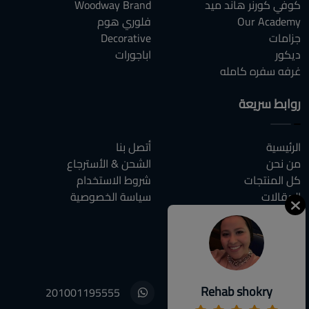
كوفي كورنر هاند ميد
Woodway Brand
Our Academy
فلوري هوم
جزامات
Decorative
ديكور
اباجورات
غرفه سفره كامله
روابط سريعة
الرئيسية
أتصل بنا
من نحن
الشحن & الأسترجاع
كل المنتجات
شروط الاستخدام
المقالات
سياسة الخصوصية
الاسئلة الشائعة
أتصل بنا
Rehab shokry
201001195555
01001195555