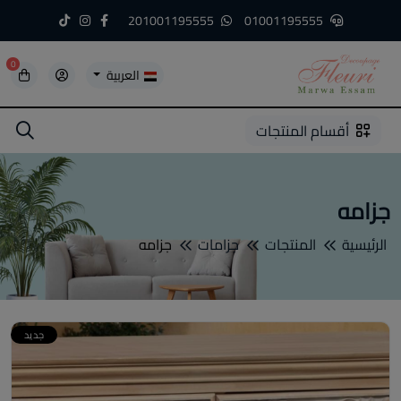
201001195555
01001195555
0
العربية
5
5
4
3
2
1
أقسام المنتجات
جزامه
الرئيسية
المنتجات
جزامات
جزامه
جديد