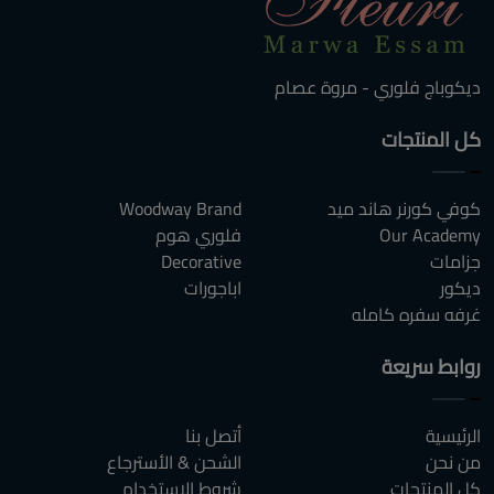
ديكوباج فلوري - مروة عصام
كل المنتجات
كوفي كورنر هاند ميد
Woodway Brand
Our Academy
فلوري هوم
جزامات
Decorative
ديكور
اباجورات
غرفه سفره كامله
روابط سريعة
الرئيسية
أتصل بنا
من نحن
الشحن & الأسترجاع
كل المنتجات
شروط الاستخدام