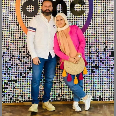
الكمية
أضف الى السلة
أشتري الآن
شارك:
وصف
التقييمات (0)
Available now
منتجات شبيهة