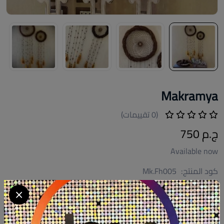
Makramya
(0 تقييمات)
ج.م 750
Available now
كود المنتج:
Mk.Fh005
التوافر:
متاح 3
تصنيف:
فلوري هوم