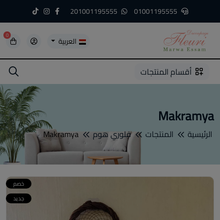
201001195555
01001195555
0
العربية
5
5
4
3
2
1
أقسام المنتجات
Makramya
الرئيسية
المنتجات
فلوري هوم
Makramya
خصم
جديد