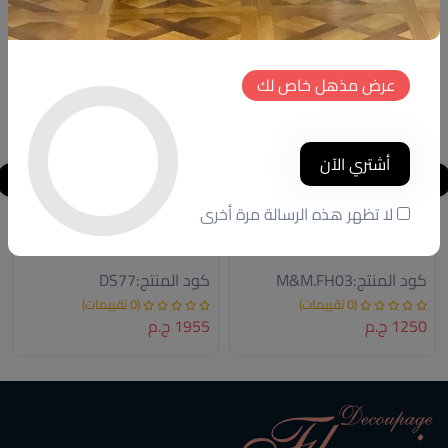
خصم
خصم
جديد
جديد
عرض مذهل خاص لك
أشتري الآن
لا تظهر هذه الرسالة مرة أخرى
Decoration set
Decoration set
كود المنتج:
M&M.FH03
كود المنتج:
DS77
(0 تقييمات)
(0 تقييمات)
1250 ج.م
1955 ج.م