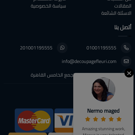
المقالات
سياسة الخصوصية
الاسئلة الشائعة
أتصل بنا
201001195555
01001195555
info@decoupagefleuri.com
٨٨ النرجس عمارات, التجمع الخامس القاهرة
تابعونا:
Nermo maged
We Accept:
Amazing stunning work,