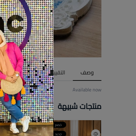
وصف
التقييمات (0)
Available now
منتجات شبيهة
خصم
خصم
خص
جديد
جديد
جدي