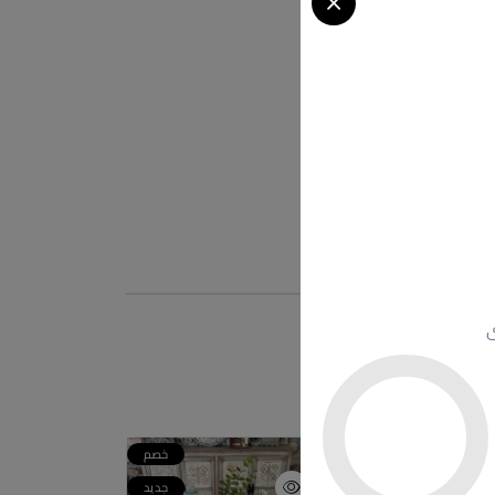
ى
خصم
خصم
جديد
جديد