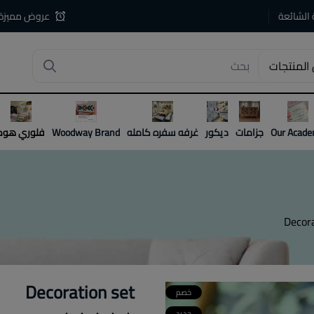
 الشائعة
عروض مميزة
المنتجات
4
Our Acad
جزامات
ديكور
غرفه سفره كامله
Woodway Brand
فلوري هوم
Decor
Decoration set
خصم
جديد