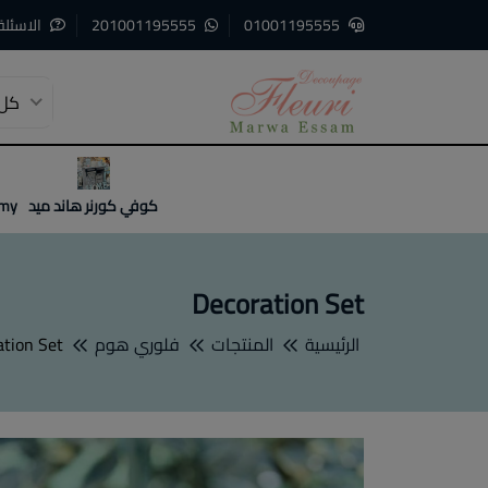
01001195555
201001195555
الاسئلة
كل 
3
2
1
كوفي كورنر هاند ميد
emy
Decoration Set
الرئيسية
المنتجات
فلوري هوم
ation Set