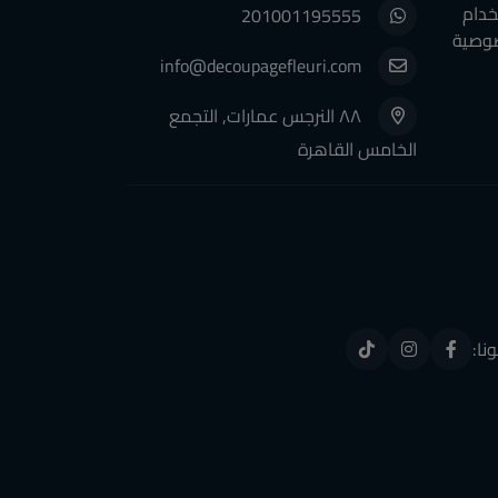
خدام
201001195555
وصية
info@decoupagefleuri.com
٨٨ النرجس عمارات, التجمع
الخامس القاهرة
ونا: