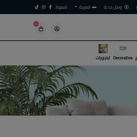
وصل حديثا
العربية
تابعونا:
0
5
5
Decorative
اباجورات