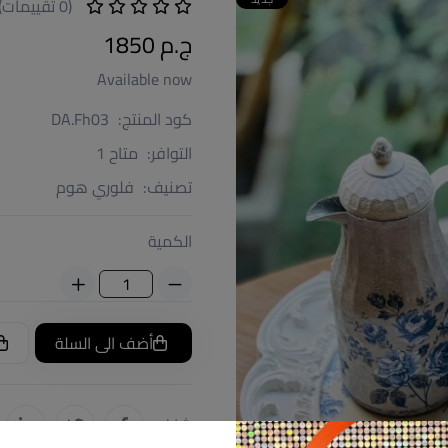
(0 تقييمات)
ج.م 1850
Available now
كود المنتج:
DA.Fh03
التوافر:
متاح 1
تصنيف:
فلوري هوم
الكمية
أضف الى السلة
شارك: