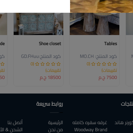
ade
Shoe closet
Tables
كود المنتج:
MO.CH
كود المنتج:
GD.FHuu
كود
(0
(0
تقييمات)
تقييمات)
تقي
7500 ج.م
18500 ج.م
1250
نتجات
روابط سريعة
رنر هاند
غرفه سفره كامله
الرئيسية
أتصل بنا
Woodway Brand
من نحن
الشحن & الأ