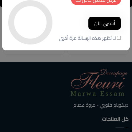
Decoration unit
TV unit
أشتري الآن
كود المنتج:
MT.FH88
كود المنتج:
BR.FH12
لا تظهر هذه الرسالة مرة أخرى
(0 تقييمات)
(0 تقييمات)
18500 ج.م
1200 ج.م
ديكوباج فلوري - مروة عصام
كل المنتجات