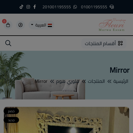
201001195555
01001195555
0
العربية
5
5
4
3
2
1
أقسام المنتجات
Mirror
الرئيسية
المنتجات
فلوري هوم
Mirror
خصم
جديد