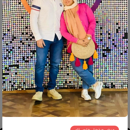
شارك:
وصف
التقييمات (0)
Available now
Size:meter ×200cm
منتجات شبيهة
خصم
خصم
جديد
جديد
عرض مذهل خاص لك