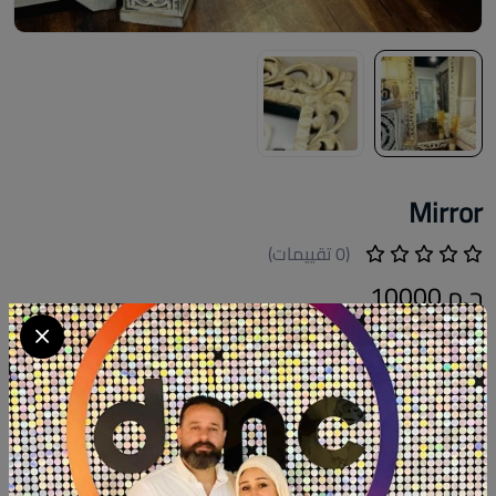
Mirror
(0 تقييمات)
ج.م 10000
Available now . Size:meter ×200cm
كود المنتج:
MIR.Fh04
التوافر:
غير متاح
تصنيف:
فلوري هوم