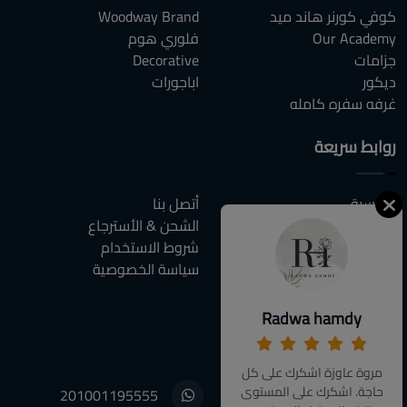
كوفي كورنر هاند ميد
Woodway Brand
Our Academy
فلوري هوم
جزامات
Decorative
ديكور
اباجورات
غرفه سفره كامله
روابط سريعة
الرئيسية
أتصل بنا
من نحن
الشحن & الأسترجاع
كل المنتجات
شروط الاستخدام
المقالات
سياسة الخصوصية
الاسئلة الشائعة
Radwa hamdy
أتصل بنا
مروة عاوزة اشكرك على كل
حاجة. اشكرك على المستوى
201001195555
01001195555