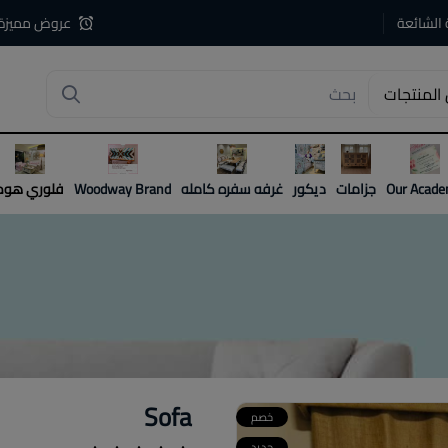
 الشائعة
عروض مميزة
المنتجات
4
Our Acad
جزامات
ديكور
غرفه سفره كامله
Woodway Brand
فلوري هوم
Sofa
خصم
جديد