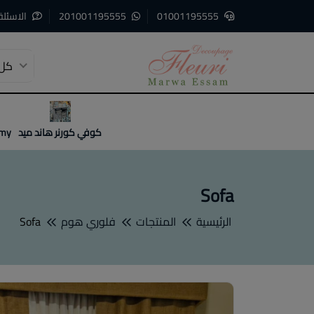
01001195555
201001195555
الاسئلة
كل 
3
2
1
كوفي كورنر هاند ميد
emy
Sofa
الرئيسية
المنتجات
فلوري هوم
Sofa