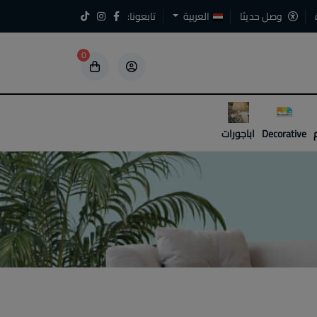
وصل حديثا
العربية
تابعونا:
0
5
5
Decorative
اباجورات