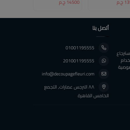
 ج.م
14500 ج.م
2850 ج.م
أتصل بنا
01001195555
سترجاع
خدام
201001195555
وصية
info@decoupagefleuri.com
٨٨ النرجس عمارات, التجمع
الخامس القاهرة