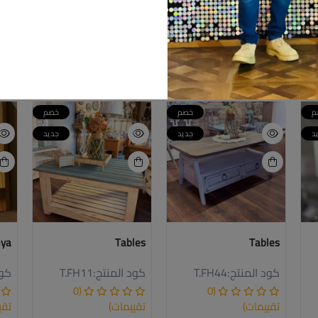
م
خصم
خصم
د
جديد
جديد
ya
Tables
Tables
كود المنتج:
T.FH44
كود المنتج:
T.FH11
كود
(0
(0
تقييمات)
تقييمات)
تقي