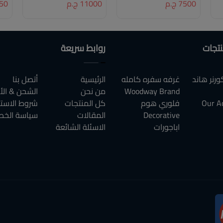
7500 ج.م
11000 ج.م
1350
نتجات
روابط سريعة
رنر هاند
غرفه سفره كامله
الرئيسية
أتصل بنا
Woodway Brand
من نحن
الشحن & الأ
Our A
فلوري هوم
كل المنتجات
شروط الاست
Decorative
المقالات
سياسة الخص
اباجورات
الاسئلة الشائعة