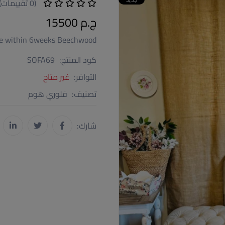
(0 تقييمات)
ج.م 15500
le within 6weeks Beechwood
كود المنتج:
SOFA69
التوافر:
غير متاح
تصنيف:
فلوري هوم
شارك: