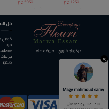
1250 ج.م
5950 ج.م
كل الم
كوفي كو
ميد
cademy
ديكوباج فلوري - مروة عصام
جزامات
ديكور
Magy mahmoud samy
We Accept:
انا مشفتتش واحده مش