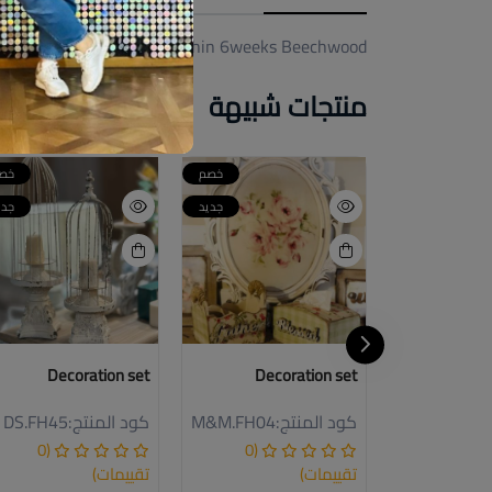
Available within 6weeks Beechwood
منتجات شبيهة
خصم
خصم
خص
جديد
جديد
جدي
Decoration set
Decoration set
:
NBss1
كود المنتج:
M&M.FH04
كود المنتج:
DS.FH45
(0
(0
(0
تقييمات)
تقييمات)