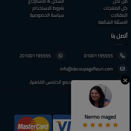
من نحن
الشحن & الأسترجاع
كل المنتجات
شروط الاستخدام
المقالات
سياسة الخصوصية
الاسئلة الشائعة
أتصل بنا
201001195555
01001195555
info@decoupagefleuri.com
٨٨ النرجس عمارات, التجمع الخامس القاهرة
تابعونا:
Nermo maged
We Accept: