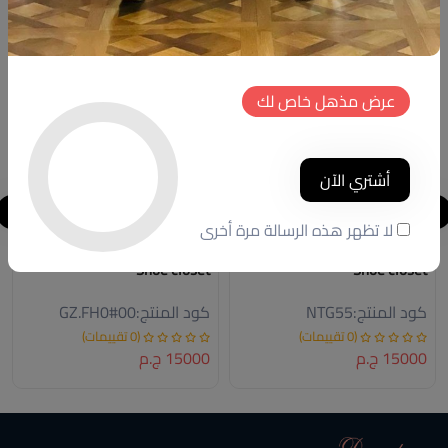
خصم
خصم
جديد
جديد
عرض مذهل خاص لك
أشتري الآن
لا تظهر هذه الرسالة مرة أخرى
Shoe closet
Shoe closet
كود المنتج:
NTG55
كود المنتج:
GZ.FH0#00
(0 تقييمات)
(0 تقييمات)
15000 ج.م
15000 ج.م