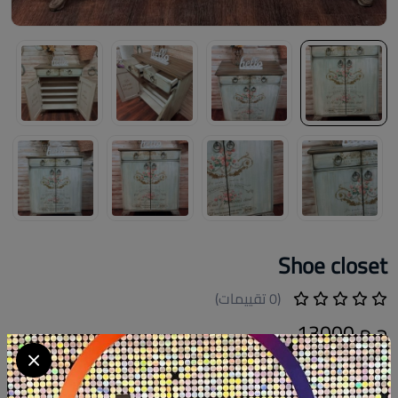
Shoe closet
(0 تقييمات)
ج.م 13000
Available within 6weeks Spanish mdf wood Size:83cm×40cm .
Hight:108cm . #newdesign #newcollection #handpainted