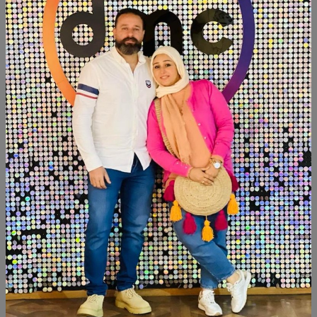
#hand_made #decorated #design
كود المنتج:
NTG03
التوافر:
غير متاح
تصنيف:
جزامات
شارك:
وصف
التقييمات (0)
Available within 6weeks Spanish mdf wood Size:83cm×40cm
Hight:108cm
#newdesign #newcollection #handpainted #hand_made
#decorated #design
منتجات شبيهة