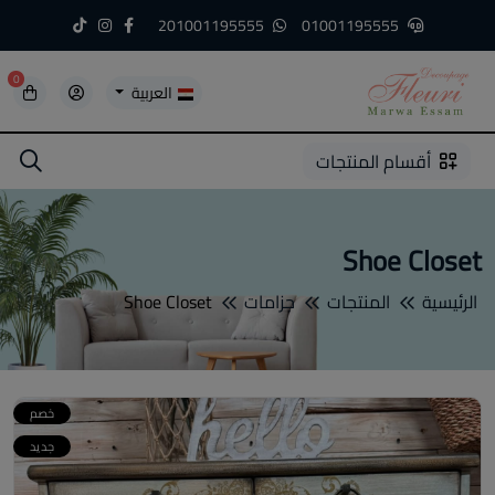
201001195555
01001195555
0
العربية
5
5
4
3
2
1
أقسام المنتجات
Shoe Closet
الرئيسية
المنتجات
جزامات
Shoe Closet
خصم
جديد