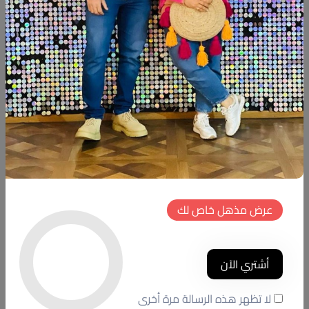
أضف الى السلة
أشتري الآن
شارك:
وصف
التقييمات (0)
Available within 6weeks Beechwood Size:180cm×40cm
Hight:50cm
عرض مذهل خاص لك
#fleuri_home #decoupage #decor #decoration #handmade
#painting #designdeinteriores #newdesign #new #Wood
أشتري الآن
منتجات شبيهة
لا تظهر هذه الرسالة مرة أخرى