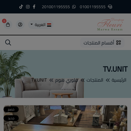
201001195555
01001195555
0
العربية
5
5
4
3
2
1
أقسام المنتجات
TV.UNIT
الرئيسية
المنتجات
فلوري هوم
TV.UNIT
خصم
جديد