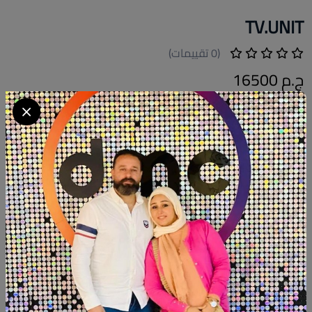
TV.UNIT
(0 تقييمات)
ج.م 16500
Available within 6weeks Beechwood Size:180cm×40cm .
Hight:50cm . #fleuri_home #decoupage #decor #decoration
#handmade #painting #designdeinteriores #newdesign #new
#Wood
كود المنتج:
MT.FH66
التوافر:
متاح 1
تصنيف:
فلوري هوم
الكمية