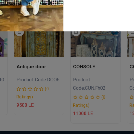
EW
NEW
SALE
NEW
Antique door
CONSOLE
C
10
Product Code:
DOO6
Product
P
Code:
CUN.Fh02
C
(0
Ratings)
(0
9500 LE
Ratings)
Ra
11000 LE
1