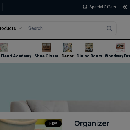
Special Offers
Products
4
Fleuri Academy
Shoe Closet
Decor
Dining Room
Woodway Br
Organizer
NEW