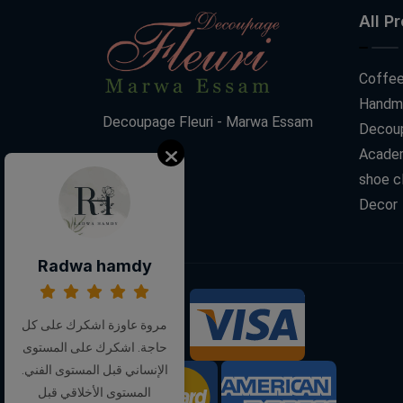
All P
Coffee
Handm
Decoupage Fleuri - Marwa Essam
Decoup
Acade
shoe c
Decor
Radwa hamdy
We Accept:
مروة عاوزة اشكرك على كل
حاجة. اشكرك على المستوى
الإنساني قبل المستوى الفني.
المستوى الأخلاقي قبل