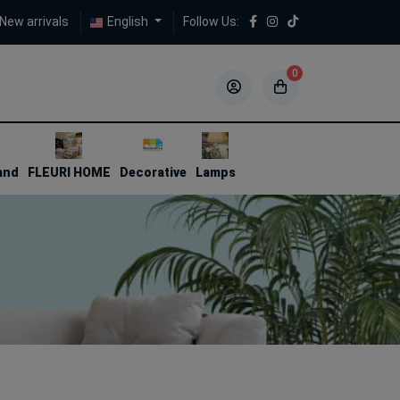
New arrivals
English
Follow Us:
0
5
5
and
FLEURI HOME
Decorative
Lamps