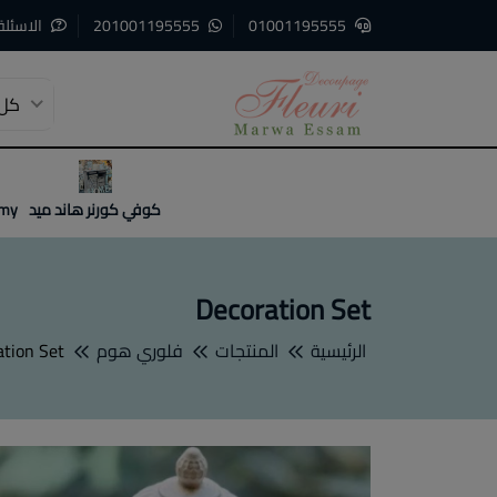
01001195555
201001195555
الاسئلة
كل 
3
2
1
كوفي كورنر هاند ميد
emy
Decoration Set
الرئيسية
المنتجات
فلوري هوم
ation Set