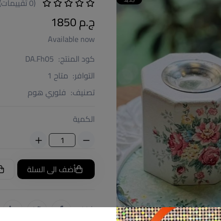
(0 تقييمات)
ج.م 1850
Available now
كود المنتج:
DA.Fh05
التوافر:
متاح 1
تصنيف:
فلوري هوم
الكمية
أضف الى السلة
شارك: