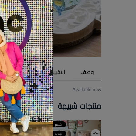
وصف
التقييمات (0)
Available now
منتجات شبيهة
خصم
خصم
خص
جديد
جديد
جدي