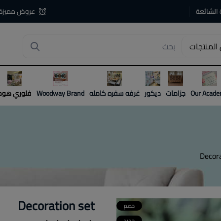
 الشائعة
عروض مميزة
المنتجات
4
Our Acad
جزامات
ديكور
غرفه سفره كامله
Woodway Brand
فلوري هوم
Decor
Decoration set
خصم
جديد