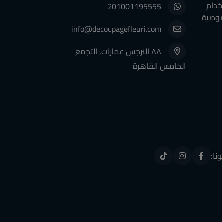
خدام
201001195555
وصية
info@decoupagefleuri.com
٨٨ النرجس عمارات, التجمع
الخامس القاهرة
ونا: