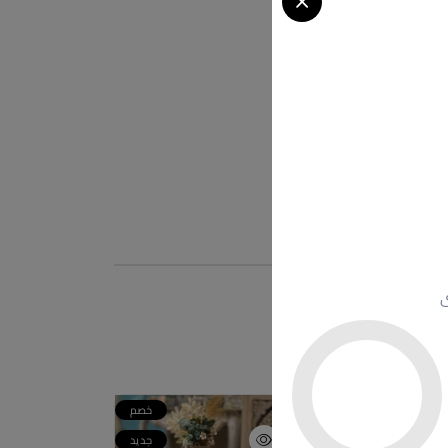
ى
خصم
خصم
جديد
جديد