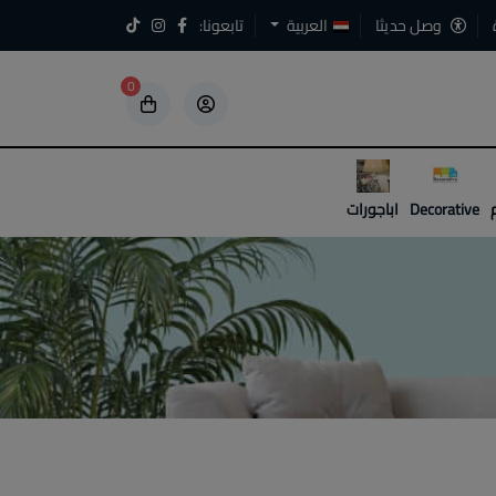
وصل حديثا
العربية
تابعونا:
0
5
5
Decorative
اباجورات