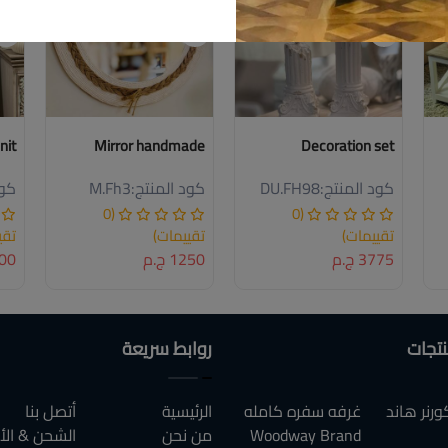
nit
Mirror handmade
Decoration set
كود المنتج:
DU.FH98
كود المنتج:
M.Fh3
كود
(0
(0
تقييمات)
تقييمات)
تقي
3775 ج.م
1250 ج.م
4500
نتجات
روابط سريعة
رنر هاند
غرفه سفره كامله
الرئيسية
أتصل بنا
Woodway Brand
من نحن
الشحن & الأ